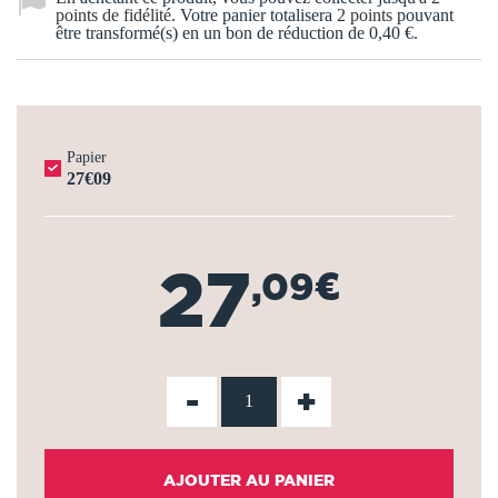
points de fidélité
. Votre panier totalisera
2
points
pouvant
être transformé(s) en un bon de réduction de
0,40 €
.
Papier
27€09
27
,09€
-
+
AJOUTER AU PANIER