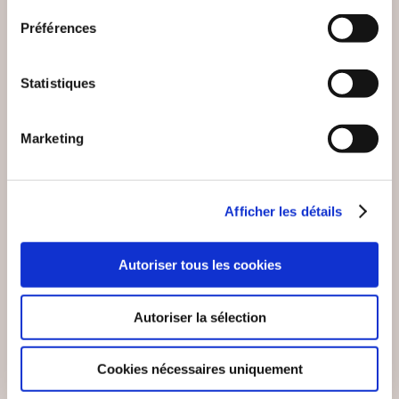
Préférences
Statistiques
(2 avis)
(0 avis)
Galatée Dominique
Gilles FIOLET
HIRIGOYEN
Marketing
BONNE NUIT A
PAR LA BRÈCHE
MALAYSIA 370
Romans
Romans
Afficher les détails
22€00
19€00
Autoriser tous les cookies
Autoriser la sélection
Cookies nécessaires uniquement