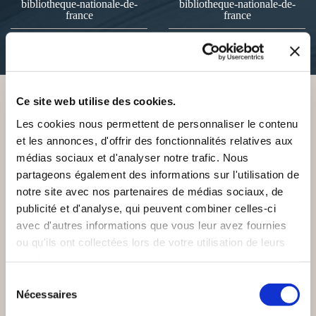
bibliotheque-nationale-de-
bibliotheque-nationale-de-
france
france
35€52
35€52
Ce site web utilise des cookies.
VOUS AIMEREZ AUSSI
Les cookies nous permettent de personnaliser le contenu
et les annonces, d'offrir des fonctionnalités relatives aux
médias sociaux et d'analyser notre trafic. Nous
partageons également des informations sur l'utilisation de
notre site avec nos partenaires de médias sociaux, de
publicité et d'analyse, qui peuvent combiner celles-ci
avec d'autres informations que vous leur avez fournies
ou qu'ils ont collectées lors de votre utilisation de leurs
services.
Sélection
Nécessaires
du
consentement