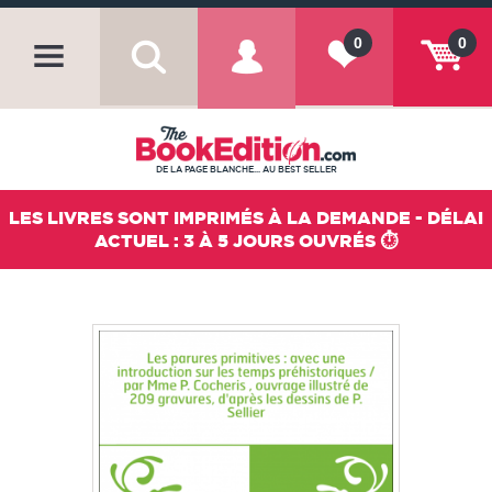
0
0
DE LA PAGE BLANCHE... AU BEST SELLER
LES LIVRES SONT IMPRIMÉS À LA DEMANDE - DÉLAI
ACTUEL : 3 À 5 JOURS OUVRÉS ⏱️