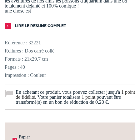
les aventures de nos amis les poissons d'aquarium dans une bd
totalement déjanté et 100% comique !
une chose est
LIRE LE RÉSUMÉ COMPLET
Référence :
32221
Reliures : Dos carré collé
Formats : 21x29,7 cm
Pages : 40
Impression : Couleur
En achetant ce produit, vous pouvez collecter jusqu'à
1
point
de fidélité
. Votre panier totalisera
1
point
pouvant être
transformé(s) en un bon de réduction de
0,20 €
.
Papier