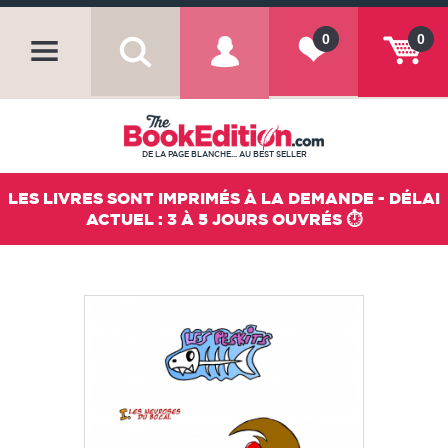
0
0
DE LA PAGE BLANCHE... AU BEST SELLER
LES LIVRES SONT IMPRIMÉS À LA DEMANDE - DÉLAI
ACTUEL : 3 À 5 JOURS OUVRÉS ⏱️