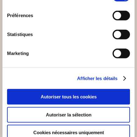
VOUS AIMEREZ AUSSI
consentement
Préférences
Statistiques
Marketing
Afficher les détails
Autoriser tous les cookies
Autoriser la sélection
(0 avis)
(0 avis)
Laurent Dubois
Thierry GATINES
Cookies nécessaires uniquement
SLEUTEL DOSSIER
FACTURATION