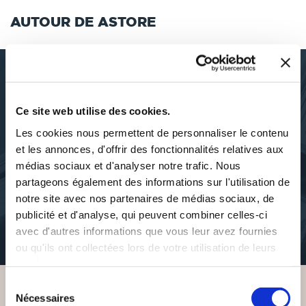
AUTOUR DE ASTORE
DÉCOUVRIR ASTORE
Ce site web utilise des cookies.
Les cookies nous permettent de personnaliser le contenu
et les annonces, d'offrir des fonctionnalités relatives aux
médias sociaux et d'analyser notre trafic. Nous
partageons également des informations sur l'utilisation de
À PROPOS DE L'AUTEUR
notre site avec nos partenaires de médias sociaux, de
publicité et d'analyse, qui peuvent combiner celles-ci
ha ha , je suis beau comme un barbeau , aussi bavard q'une carpe
avec d'autres informations que vous leur avez fournies
koi , doré comme un poisson pané , le peskit idéal koi !! ha ha
ou qu'ils ont collectées lors de votre utilisation de leurs
services.
Sélection
Nécessaires
du