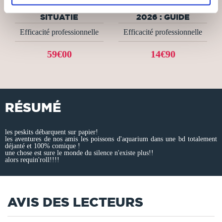
INFO POSTBAK
ELECTRONIQUE
SITUATIE
2026 : GUIDE
Efficacité professionnelle
Efficacité professionnelle
59€00
14€90
RÉSUMÉ
les peskits débarquent sur papier!
les aventures de nos amis les poissons d'aquarium dans une bd totalement
déjanté et 100% comique !
une chose est sure le monde du silence n'existe plus!!
alors requin'roll!!!!
AVIS DES LECTEURS