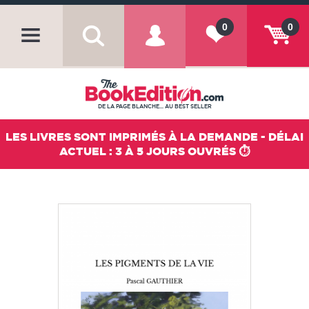
0
0
DE LA PAGE BLANCHE... AU BEST SELLER
LES LIVRES SONT IMPRIMÉS À LA DEMANDE - DÉLAI
ACTUEL : 3 À 5 JOURS OUVRÉS ⏱️