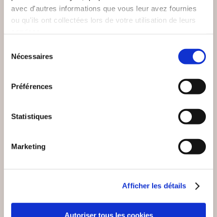
avec d'autres informations que vous leur avez fournies
ou qu'ils ont collectées lors de votre utilisation de leurs
services.
Sélection
Nécessaires
du
consentement
Préférences
(0 avis)
(0 avis)
Statistiques
Bruno BACROIX
Thibaut Carré
UNE POULE SUR UN
ELLE A TUÉ DE
Marketing
MUR
GAULLE
Nouvelles
Nouvelles
Afficher les détails
12€00
9€00
Autoriser tous les cookies