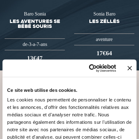
Baro Sonia
Sonia Baro
LES AVENTURES SE
LES ZÉLLÉS
BÉBÉ SOURIS
aventure
de-3-a-7-ans
17€64
13€47
Ce site web utilise des cookies.
VOUS AIMEREZ AUSSI
Les cookies nous permettent de personnaliser le contenu
et les annonces, d'offrir des fonctionnalités relatives aux
médias sociaux et d'analyser notre trafic. Nous
partageons également des informations sur l'utilisation de
notre site avec nos partenaires de médias sociaux, de
NEW
publicité et d'analyse, qui peuvent combiner celles-ci