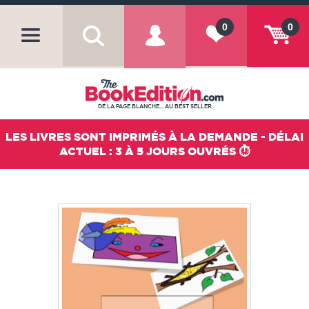
0
0
DE LA PAGE BLANCHE... AU BEST SELLER
LES LIVRES SONT IMPRIMÉS À LA DEMANDE - DÉLAI
ACTUEL : 3 À 5 JOURS OUVRÉS ⏱️