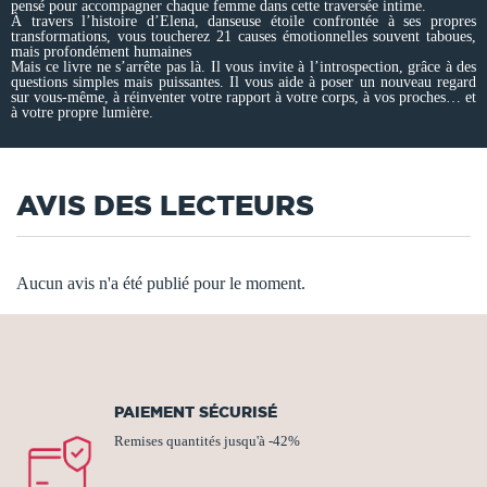
pensé pour accompagner chaque femme dans cette traversée intime.
À travers l’histoire d’Elena, danseuse étoile confrontée à ses propres
transformations, vous toucherez 21 causes émotionnelles souvent taboues,
mais profondément humaines
Mais ce livre ne s’arrête pas là. Il vous invite à l’introspection, grâce à des
questions simples mais puissantes. Il vous aide à poser un nouveau regard
sur vous-même, à réinventer votre rapport à votre corps, à vos proches… et
à votre propre lumière.
AVIS DES LECTEURS
Aucun avis n'a été publié pour le moment.
PAIEMENT SÉCURISÉ
Remises quantités jusqu'à -42%