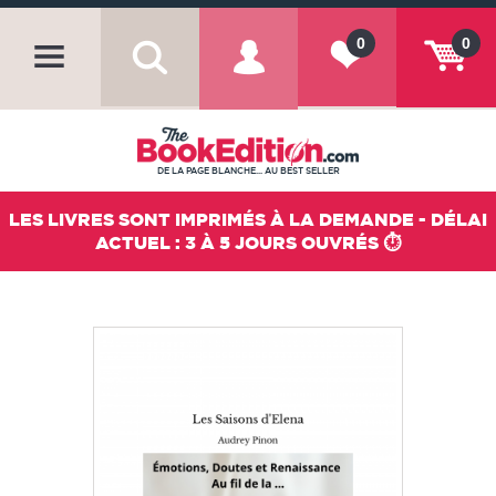
0
0
DE LA PAGE BLANCHE... AU BEST SELLER
LES LIVRES SONT IMPRIMÉS À LA DEMANDE - DÉLAI
ACTUEL : 3 À 5 JOURS OUVRÉS ⏱️