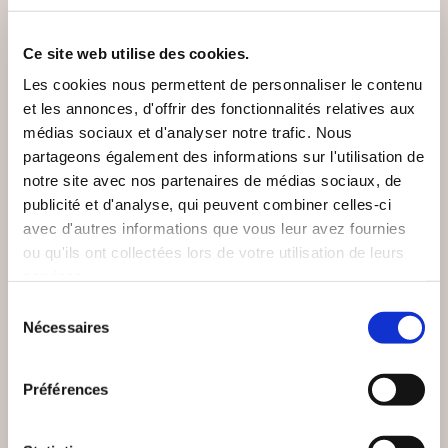
Ce site web utilise des cookies.
Les cookies nous permettent de personnaliser le contenu
et les annonces, d'offrir des fonctionnalités relatives aux
médias sociaux et d'analyser notre trafic. Nous
partageons également des informations sur l'utilisation de
notre site avec nos partenaires de médias sociaux, de
publicité et d'analyse, qui peuvent combiner celles-ci
avec d'autres informations que vous leur avez fournies
ou qu'ils ont collectées lors de votre utilisation de leurs
services.
Sélection
Nécessaires
du
(0 avis)
(24 avis)
consentement
Adrien DECAESTECKER
Damien LANDEAU
Préférences
LES VIEILLES D'ÂME
TOURMENTES