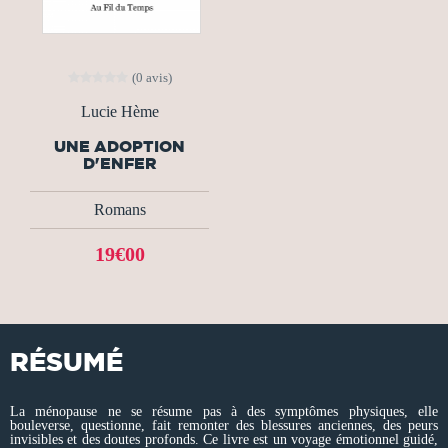
(0 avis)
Lucie Hème
UNE ADOPTION
D'ENFER
Romans
19€00
RÉSUMÉ
La ménopause ne se résume pas à des symptômes physiques, elle
bouleverse, questionne, fait remonter des blessures anciennes, des peurs
invisibles et des doutes profonds. Ce livre est un voyage émotionnel guidé,