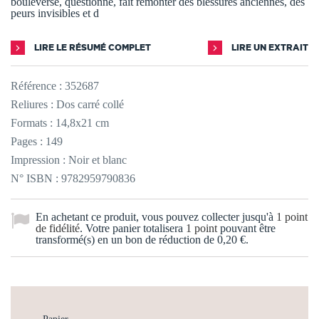
bouleverse, questionne, fait remonter des blessures anciennes, des
peurs invisibles et d
LIRE LE RÉSUMÉ COMPLET
LIRE UN EXTRAIT
Référence :
352687
Reliures : Dos carré collé
Formats : 14,8x21 cm
Pages : 149
Impression : Noir et blanc
N° ISBN : 9782959790836
En achetant ce produit, vous pouvez collecter jusqu'à
1
point
de fidélité
. Votre panier totalisera
1
point
pouvant être
transformé(s) en un bon de réduction de
0,20 €
.