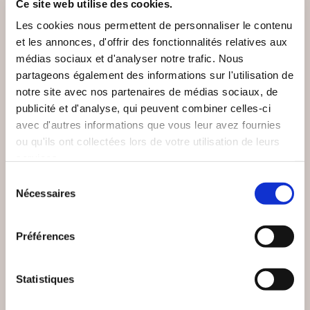
Ce site web utilise des cookies.
VOUS AIMEREZ AUSSI
Les cookies nous permettent de personnaliser le contenu
et les annonces, d'offrir des fonctionnalités relatives aux
médias sociaux et d'analyser notre trafic. Nous
partageons également des informations sur l'utilisation de
notre site avec nos partenaires de médias sociaux, de
publicité et d'analyse, qui peuvent combiner celles-ci
avec d'autres informations que vous leur avez fournies
ou qu'ils ont collectées lors de votre utilisation de leurs
services.
Sélection
Nécessaires
du
consentement
Préférences
(0 avis)
(1 avis)
Statistiques
jean louis gaillet
jessica jammot