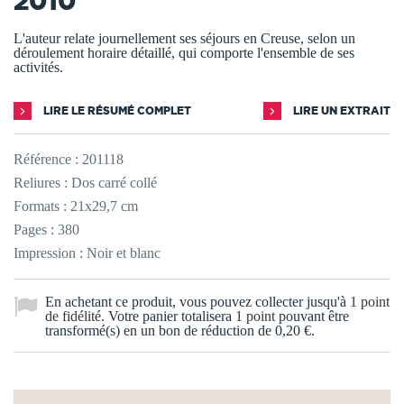
2010
L'auteur relate journellement ses séjours en Creuse, selon un
déroulement horaire détaillé, qui comporte l'ensemble de ses
activités.
LIRE LE RÉSUMÉ COMPLET
LIRE UN EXTRAIT
Référence :
201118
Reliures : Dos carré collé
Formats : 21x29,7 cm
Pages : 380
Impression : Noir et blanc
En achetant ce produit, vous pouvez collecter jusqu'à
1
point
de fidélité
. Votre panier totalisera
1
point
pouvant être
transformé(s) en un bon de réduction de
0,20 €
.