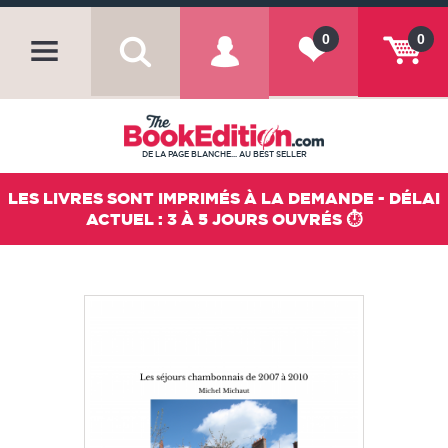
0
0
DE LA PAGE BLANCHE... AU BEST SELLER
LES LIVRES SONT IMPRIMÉS À LA DEMANDE - DÉLAI
ACTUEL : 3 À 5 JOURS OUVRÉS ⏱️