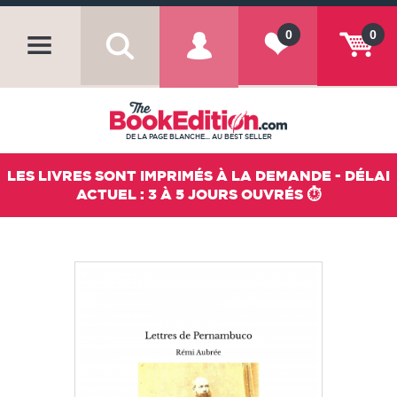
0
0
DE LA PAGE BLANCHE... AU BEST SELLER
LES LIVRES SONT IMPRIMÉS À LA DEMANDE - DÉLAI
ACTUEL : 3 À 5 JOURS OUVRÉS ⏱️