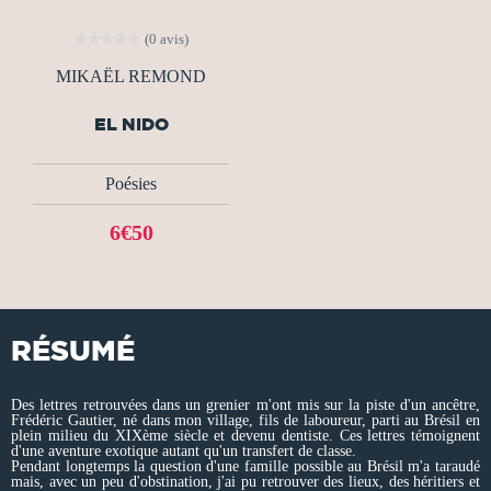
(0 avis)
MIKAËL REMOND
EL NIDO
Poésies
6€50
RÉSUMÉ
Des lettres retrouvées dans un grenier m'ont mis sur la piste d'un ancêtre,
Frédéric Gautier, né dans mon village, fils de laboureur, parti au Brésil en
plein milieu du XIXème siècle et devenu dentiste. Ces lettres témoignent
d'une aventure exotique autant qu'un transfert de classe.
Pendant longtemps la question d'une famille possible au Brésil m'a taraudé
mais, avec un peu d'obstination, j'ai pu retrouver des lieux, des héritiers et