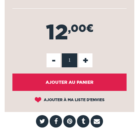
12
,00€
-
+
AJOUTER AU PANIER
AJOUTER À MA LISTE D'ENVIES