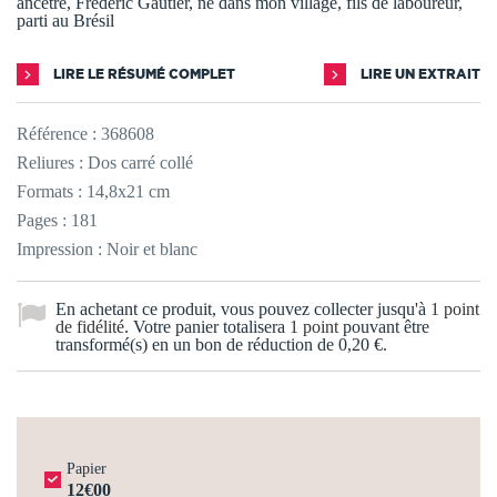
ancêtre, Frédéric Gautier, né dans mon village, fils de laboureur,
parti au Brésil
LIRE LE RÉSUMÉ COMPLET
LIRE UN EXTRAIT
Référence :
368608
Reliures : Dos carré collé
Formats : 14,8x21 cm
Pages : 181
Impression : Noir et blanc
En achetant ce produit, vous pouvez collecter jusqu'à
1
point
de fidélité
. Votre panier totalisera
1
point
pouvant être
transformé(s) en un bon de réduction de
0,20 €
.
Papier
12€00