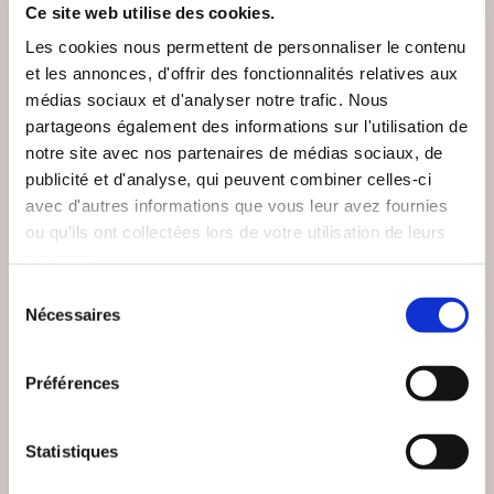
Ce site web utilise des cookies.
Les cookies nous permettent de personnaliser le contenu
NEW
et les annonces, d'offrir des fonctionnalités relatives aux
médias sociaux et d'analyser notre trafic. Nous
partageons également des informations sur l'utilisation de
notre site avec nos partenaires de médias sociaux, de
publicité et d'analyse, qui peuvent combiner celles-ci
avec d'autres informations que vous leur avez fournies
ou qu'ils ont collectées lors de votre utilisation de leurs
services.
Sélection
Nécessaires
du
(0 avis)
(0 avis)
consentement
Serge Collombat
Mireille Viller
Préférences
(RE)PRENDS TON
AU SOUFFLE DE
SOUFFLE
L'IMAGINAIRE
Statistiques
Poésies
Poésies