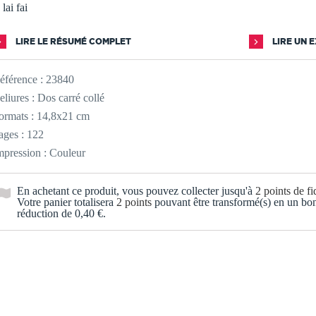
 lai fai
LIRE LE RÉSUMÉ COMPLET
LIRE UN 
éférence :
23840
eliures : Dos carré collé
ormats : 14,8x21 cm
ages : 122
mpression : Couleur
En achetant ce produit, vous pouvez collecter jusqu'à
2
points de fid
Votre panier totalisera
2
points
pouvant être transformé(s) en un bo
réduction de
0,40 €
.