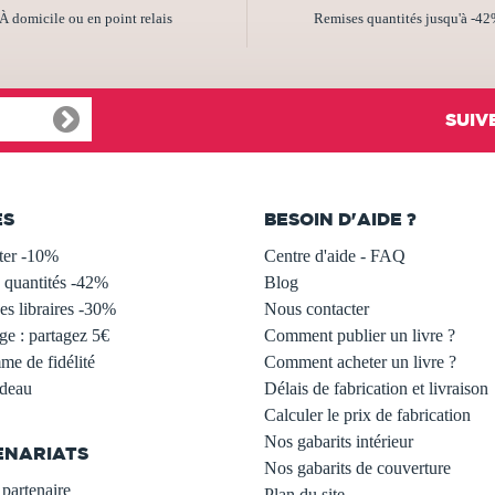
À domicile ou en point relais
Remises quantités jusqu'à -4
SUIV
ES
BESOIN D'AIDE ?
ter -10%
Centre d'aide - FAQ
 quantités -42%
Blog
s libraires -30%
Nous contacter
ge : partagez 5€
Comment publier un livre ?
e de fidélité
Comment acheter un livre ?
adeau
Délais de fabrication et livraison
Calculer le prix de fabrication
Nos gabarits intérieur
ENARIATS
Nos gabarits de couverture
partenaire
Plan du site