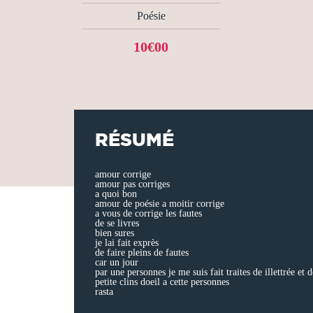
Poésie
10€00
RÉSUMÉ
amour corrige
amour pas corriges
a quoi bon
amour de poésie a moitir corrige
a vous de corrige les fautes
de se livres
bien sures
je lai fait exprès
de faire pleins de fautes
car un jour
par une personnes je me suis fait traites de illettrée et
petite clins doeil a cette personnes
rasta