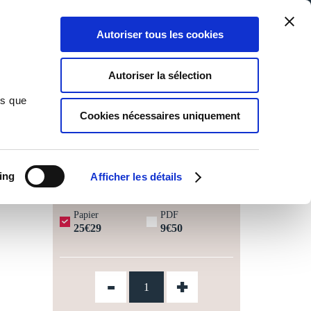
Qui sommes-nous ?
Nous contacter
Blog
Aide
0
0
Autoriser tous les cookies
Rechercher
Connexion
Ma liste
Panier
Autoriser la sélection
ns que
Cookies nécessaires uniquement
JOURS OUVRÉS ⏱️
ing
Afficher les détails
Papier
PDF
25€29
9€50
-
+