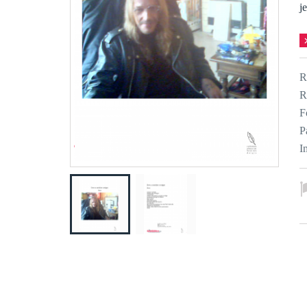
je
R
R
F
P
I