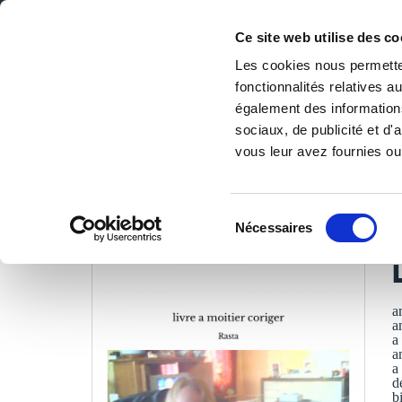
Ce site web utilise des co
Les cookies nous permetten
fonctionnalités relatives 
DE LA PAGE BLANCHE... AU BEST SELLER
également des informations
Accueil
/
Tous les livres
/
Littérature
/
Poésies
/
livre a m
sociaux, de publicité et d
vous leur avez fournies ou 
LES LIVRES SON
Sélection
Nécessaires
du
R
consentement
a
a
a
a
a
d
b