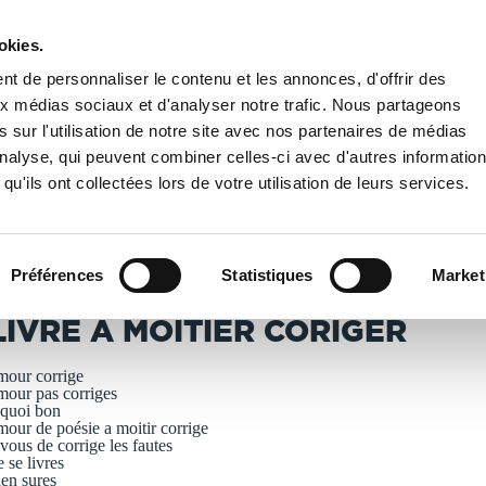
okies.
PUBLIER UN LIVRE
LIBRAIRIE
t de personnaliser le contenu et les annonces, d'offrir des
aux médias sociaux et d'analyser notre trafic. Nous partageons
 sur l'utilisation de notre site avec nos partenaires de médias
oitier coriger
'analyse, qui peuvent combiner celles-ci avec d'autres informatio
qu'ils ont collectées lors de votre utilisation de leurs services.
T IMPRIMÉS À LA DEMANDE - DÉLAI ACTUEL : 3 À 5 
Préférences
Statistiques
Market
asta
LIVRE A MOITIER CORIGER
mour corrige
mour pas corriges
 quoi bon
mour de poésie a moitir corrige
 vous de corrige les fautes
e se livres
ien sures