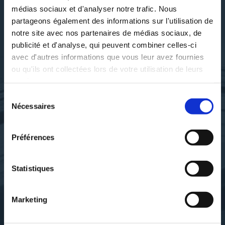
médias sociaux et d'analyser notre trafic. Nous
DÉCOUVRIR H.C. ANDERSEN
partageons également des informations sur l'utilisation de
notre site avec nos partenaires de médias sociaux, de
publicité et d'analyse, qui peuvent combiner celles-ci
avec d'autres informations que vous leur avez fournies
ou qu'ils ont collectées lors de votre utilisation de leurs
SES OUVRAGES
services.
Sélection
Nécessaires
du
consentement
Préférences
Statistiques
Marketing