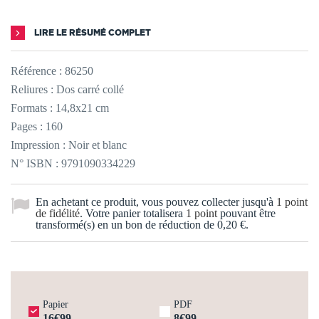
LIRE LE RÉSUMÉ COMPLET
Référence :
86250
Reliures : Dos carré collé
Formats : 14,8x21 cm
Pages : 160
Impression : Noir et blanc
N° ISBN : 9791090334229
En achetant ce produit, vous pouvez collecter jusqu'à
1
point
de fidélité
. Votre panier totalisera
1
point
pouvant être
transformé(s) en un bon de réduction de
0,20 €
.
Papier
PDF
16€99
8€99