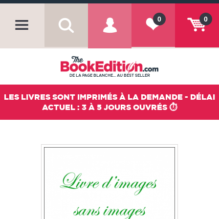
0
0
DE LA PAGE BLANCHE... AU BEST SELLER
LES LIVRES SONT IMPRIMÉS À LA DEMANDE - DÉLAI
ACTUEL : 3 À 5 JOURS OUVRÉS ⏱️