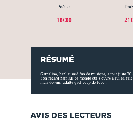
Poésies
Poés
18€00
21
RÉSUMÉ
Gardelino, banlieusard fan de musique, a tout juste 20 a
Son regard naif sur ce monde qui s'ouvre à lui en fait 
mais devenir adulte quel coup de fouet!
AVIS DES LECTEURS