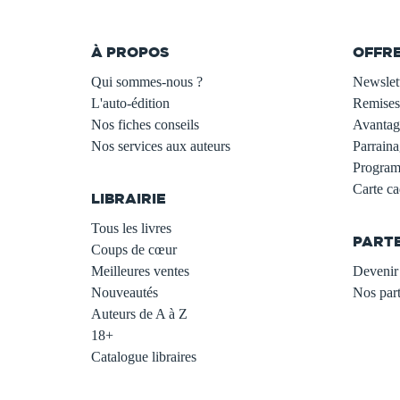
À PROPOS
OFFR
Qui sommes-nous ?
Newslet
L'auto-édition
Remises
Nos fiches conseils
Avantage
Nos services aux auteurs
Parraina
.
Programm
Carte c
LIBRAIRIE
.
Tous les livres
PART
Coups de cœur
Meilleures ventes
Devenir 
Nouveautés
Nos part
Auteurs de A à Z
18+
Catalogue libraires