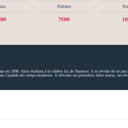
ies
Poésies
Po
€00
7€00
10
ns en 1998. Alors étudiant à la célèbre fac de Nanterre, il se révolte de ne pas
un Candide des temps modernes. Il affronte ses premières idées noires, ses rêves 