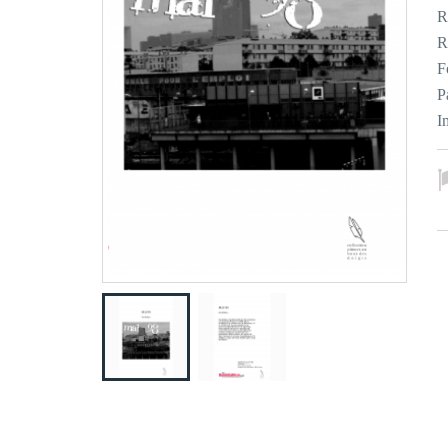
R
R
F
P
I