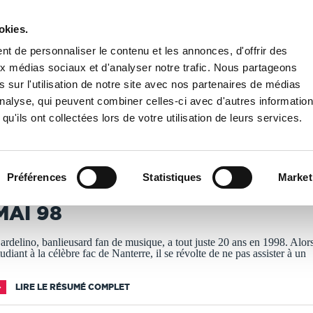
okies.
PUBLIER UN LIVRE
LIBRAIRIE
t de personnaliser le contenu et les annonces, d'offrir des
aux médias sociaux et d'analyser notre trafic. Nous partageons
 sur l'utilisation de notre site avec nos partenaires de médias
8
'analyse, qui peuvent combiner celles-ci avec d'autres informatio
qu'ils ont collectées lors de votre utilisation de leurs services.
T IMPRIMÉS À LA DEMANDE - DÉLAI ACTUEL : 3 À 5 
Préférences
Statistiques
Market
ardelino
MAI 98
ardelino, banlieusard fan de musique, a tout juste 20 ans en 1998. Alor
tudiant à la célèbre fac de Nanterre, il se révolte de ne pas assister à un
LIRE LE RÉSUMÉ COMPLET