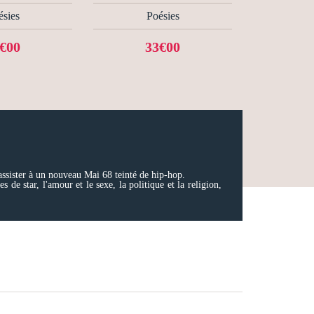
ésies
Poésies
€00
33€00
 assister à un nouveau Mai 68 teinté de hip-hop.
de star, l'amour et le sexe, la politique et la religion,