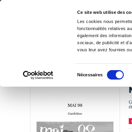
Ce site web utilise des co
Les cookies nous permetten
fonctionnalités relatives 
DE LA PAGE BLANCHE... AU BEST SELLER
également des informations
Accueil
/
Tous les livres
/
Nouvelles
/
Nouvelles
/
MAI 9
sociaux, de publicité et d
vous leur avez fournies ou 
LES LIVRES SON
Sélection
Nécessaires
du
G
consentement
G
é