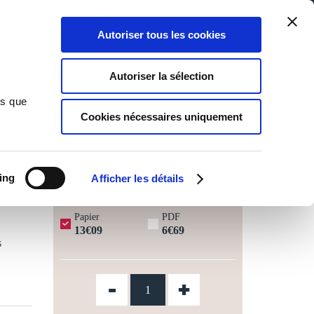
Qui sommes-nous ?
Nous contacter
Blog
Aide
0
0
Autoriser tous les cookies
Rechercher
Connexion
Ma liste
Panier
Autoriser la sélection
ns que
Cookies nécessaires uniquement
JOURS OUVRÉS ⏱️
ing
Afficher les détails
Papier
PDF
13€09
6€69
s
-
+