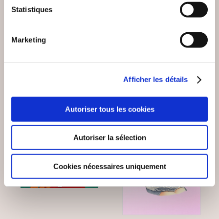
LINA ET UBBLE
Statistiques
LE CAHIER DE JOEY
APPRENNENT LES
RÈGLES
Marketing
De 3 à 7 ans
De 3 à 7 ans
9€92
12€00
Afficher les détails
Autoriser tous les cookies
Autoriser la sélection
Cookies nécessaires uniquement