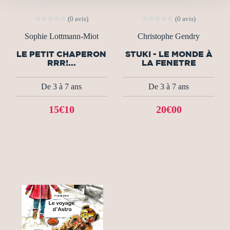
(0 avis)
(0 avis)
Sophie Lottmann-Miot
Christophe Gendry
LE PETIT CHAPERON
STUKI - LE MONDE À
RRR!...
LA FENETRE
De 3 à 7 ans
De 3 à 7 ans
15€10
20€00