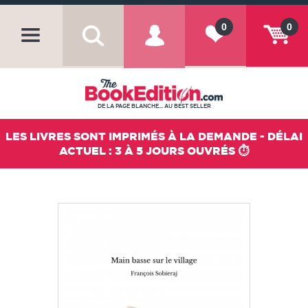
0
0
DE LA PAGE BLANCHE... AU BEST SELLER
LES LIVRES SONT IMPRIMÉS À LA DEMANDE - DÉLAI
ACTUEL : 3 À 5 JOURS OUVRÉS ⏱️