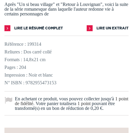
Après "Un si beau village" et "Retour à Louvignan", voici la suite
de la série romanesque dans laquelle l'auteur redonne vie à
certains personnages de
LIRE LE RÉSUMÉ COMPLET
LIRE UN EXTRAIT
Référence :
199314
Reliures : Dos carré collé
Formats : 14,8x21 cm
Pages : 204
Impression : Noir et blanc
N° ISBN : 9782955473153
En achetant ce produit, vous pouvez collecter jusqu'à
1
point
de fidélité
. Votre panier totalisera
1
point
pouvant être
transformé(s) en un bon de réduction de
0,20 €
.