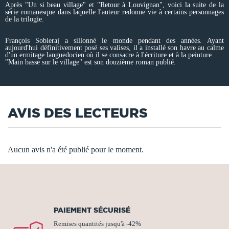
Après "Un si beau village" et "Retour à Louvignan", voici la suite de la
série romanesque dans laquelle l'auteur redonne vie à certains personnages
de la trilogie.
François Sobieraj a sillonné le monde pendant des années. Ayant
aujourd'hui définitivement posé ses valises, il a installé son havre au calme
d'un ermitage languedocien où il se consacre à l'écriture et à la peinture.
"Main basse sur le village" est son douzième roman publié.
AVIS DES LECTEURS
Aucun avis n'a été publié pour le moment.
PAIEMENT SÉCURISÉ
Remises quantités jusqu'à -42%