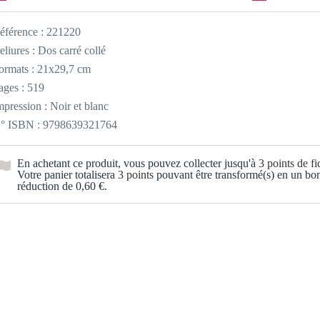
éférence :
221220
eliures : Dos carré collé
ormats : 21x29,7 cm
ages : 519
mpression : Noir et blanc
° ISBN : 9798639321764
En achetant ce produit, vous pouvez collecter jusqu'à
3
points de fid
Votre panier totalisera
3
points
pouvant être transformé(s) en un bo
réduction de
0,60 €
.