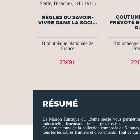
Staffe, Blanche (1845-1911)
COUTUME
RÈGLES DU SAVOIR-
PRÉVÔTÉ E
VIVRE DANS LA SOCI...
D.
Bibliothèque Nationale de
Bibliothèque 
France
Fra
23€91
22
RÉSUMÉ
La Maison Rustique du 19ème siècle vous permettra d
industrielle, dépendante des énergies fossiles.
Ce dernier tome de la collection composée de 5 tomes, es
tous les les arbres fruitiers et d'ornements. Tout ce qu