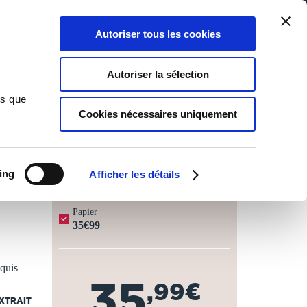
Qui sommes-nous ?
Nous contacter
Blog
Aide
0
0
Autoriser tous les cookies
Rechercher
Connexion
Ma liste
Panier
Autoriser la sélection
ns que
Cookies nécessaires uniquement
JOURS OUVRÉS ⏱️
ing
Afficher les détails
Papier
35€99
cquis
35
,99€
EXTRAIT