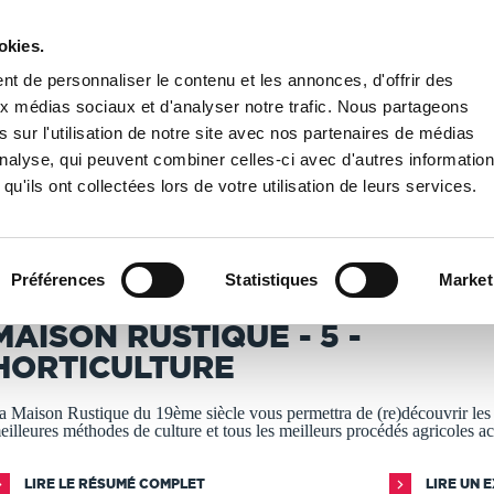
okies.
PUBLIER UN LIVRE
LIBRAIRIE
t de personnaliser le contenu et les annonces, d'offrir des
aux médias sociaux et d'analyser notre trafic. Nous partageons
 sur l'utilisation de notre site avec nos partenaires de médias
MAISON RUSTIQUE - 5 - Horticulture
'analyse, qui peuvent combiner celles-ci avec d'autres informatio
qu'ils ont collectées lors de votre utilisation de leurs services.
T IMPRIMÉS À LA DEMANDE - DÉLAI ACTUEL : 3 À 5 
Préférences
Statistiques
Market
lexandre Bixio
MAISON RUSTIQUE - 5 -
HORTICULTURE
a Maison Rustique du 19ème siècle vous permettra de (re)découvrir les
eilleures méthodes de culture et tous les meilleurs procédés agricoles a
LIRE LE RÉSUMÉ COMPLET
LIRE UN 