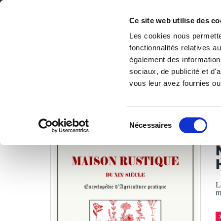
Ce site web utilise des co
Les cookies nous permetten
fonctionnalités relatives 
DE LA PAGE BLANCHE... AU BEST SELLER
également des informations
Accueil
/
Tous les livres
/
Maison & jardin
/
Côté jardin
/
sociaux, de publicité et d
vous leur avez fournies ou 
LES LIVRES SON
Sélection
Nécessaires
du
A
consentement
L
m