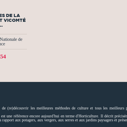
S DE LA
T VICOMTÉ
..
Nationale de
nce
€54
e (re)découvrir les meilleures méthodes de culture et tous les meilleurs pr
t une référence encore aujourd'hui en terme d'Horticulture. Il décrit précisément
i a rapport aux potagers, aux vergers, aux serres et aux jardins paysagers et prés