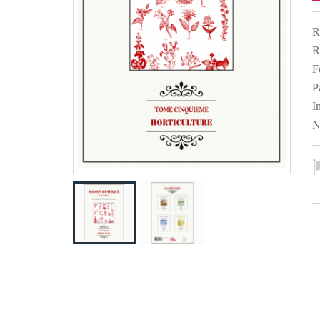
R
R
F
P
I
N