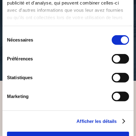
publicité et d'analyse, qui peuvent combiner celles-ci
avec d'autres informations que vous leur avez fournies
ou qu'ils ont collectées lors de votre utilisation de leurs
services.
Djamiworld
Sélection
MAMIE KAWA
Nécessaires
du
consentement
de-3-a-7-ans
Préférences
17€46
Statistiques
Marketing
VOUS AIMEREZ AUSSI
Afficher les détails