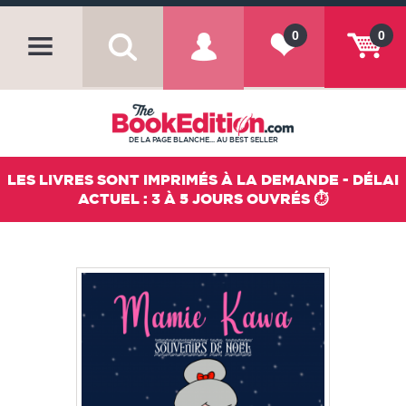
0
0
DE LA PAGE BLANCHE... AU BEST SELLER
LES LIVRES SONT IMPRIMÉS À LA DEMANDE - DÉLAI
ACTUEL : 3 À 5 JOURS OUVRÉS ⏱️