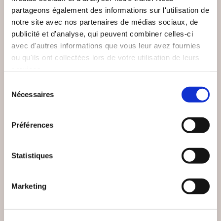
partageons également des informations sur l'utilisation de
notre site avec nos partenaires de médias sociaux, de
publicité et d'analyse, qui peuvent combiner celles-ci
avec d'autres informations que vous leur avez fournies
ou qu'ils ont collectées lors de votre utilisation de leurs
services.
Sélection
(0 avis)
(0 avis)
Nécessaires
du
marie dorsy
Théo Drila
consentement
INTERROGATIONS
L'AFFAIRE DU JOE
Préférences
ÉCRITES...
DASSASSIN
Littérature humoristique
Littérature humoristique
Statistiques
11€09
10€00
Marketing