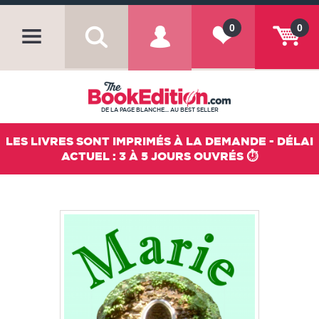
0
0
DE LA PAGE BLANCHE... AU BEST SELLER
LES LIVRES SONT IMPRIMÉS À LA DEMANDE - DÉLAI
ACTUEL : 3 À 5 JOURS OUVRÉS ⏱️