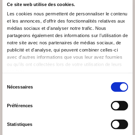
Ce site web utilise des cookies.
Les cookies nous permettent de personnaliser le contenu
et les annonces, d'offrir des fonctionnalités relatives aux
médias sociaux et d'analyser notre trafic. Nous
partageons également des informations sur l'utilisation de
notre site avec nos partenaires de médias sociaux, de
publicité et d'analyse, qui peuvent combiner celles-ci
avec d'autres informations que vous leur avez fournies
ou qu'ils ont collectées lors de votre utilisation de leurs
services.
(0 avis)
(0 avis)
Sélection
Sophie Lottmann-Miot
Julien Henneveux
Nécessaires
du
LE PETIT CHAPERON
BARBECHU ET L'ÎLE
consentement
RRR!...
DU DRAGON
Préférences
De 3 à 7 ans
De 3 à 7 ans
Statistiques
16€50
10€00