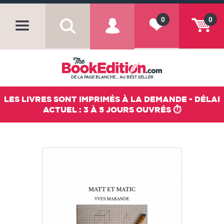
0
0
DE LA PAGE BLANCHE... AU BEST SELLER
LES LIVRES SONT IMPRIMÉS À LA DEMANDE - DÉLAI
ACTUEL : 3 À 5 JOURS OUVRÉS ⏱️