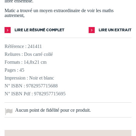
libre ensemble.
Matic a trouvé un moyen extraordinaire de voir les maths
autrement,
LIRE LE RÉSUMÉ COMPLET
LIRE UN EXTRAIT
Référence :
241411
Reliures : Dos carré collé
Formats : 14,8x21 cm
Pages : 45
Impression : Noir et blanc
N° ISBN : 9782957715688
N° ISBN Pdf : 9782957715695
Aucun point de fidélité pour ce produit.