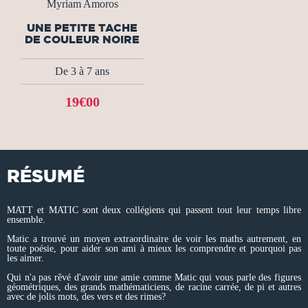
Myriam Amoros
UNE PETITE TACHE
DE COULEUR NOIRE
De 3 à 7 ans
19€00
RÉSUMÉ
MATT et MATIC sont deux collégiens qui passent tout leur temps libre
ensemble.
Matic a trouvé un moyen extraordinaire de voir les maths autrement, en
toute poésie, pour aider son ami à mieux les comprendre et pourquoi pas
les aimer.
Qui n'a pas rêvé d'avoir une amie comme Matic qui vous parle des figures
géométriques, des grands mathématiciens, de racine carrée, de pi et autres
avec de jolis mots, des vers et des rimes?