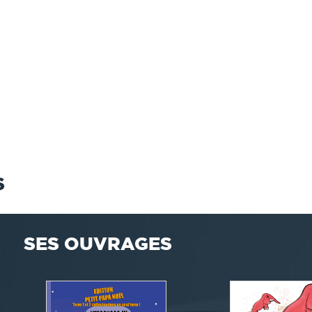
S
SES OUVRAGES