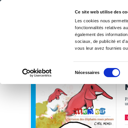
Ce site web utilise des co
Les cookies nous permetten
fonctionnalités relatives 
DE LA PAGE BLANCHE... AU BEST SELLER
également des informations
Accueil
/
Tous les livres
/
BD
/
Humour
/
MEMES - Tome 
sociaux, de publicité et d
vous leur avez fournies ou 
LES LIVRES SON
Sélection
Nécessaires
du
C
consentement
P
u