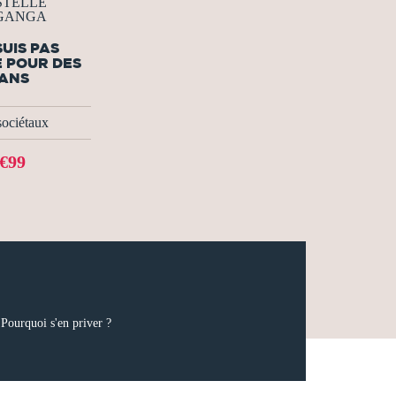
STELLE
GANGA
SUIS PAS
 POUR DES
ANS
sociétaux
€99
 Pourquoi s'en priver ?