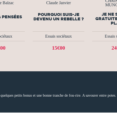
CHRI
e Balzac
Claude Janvier
MUN
JE NE 
POURQUOI SUIS-JE
& PENSÉES
GRATUITE
DEVENU UN REBELLE ?
PL
ociétaux
Essais sociétaux
Essais 
€00
15€00
24
quelques petits bonus et une bonne tranche de fou-rire. A savourer entre potes.