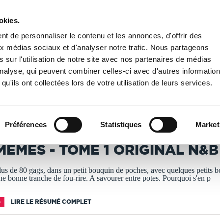
okies.
PUBLIER UN LIVRE
LIBRAIRIE
t de personnaliser le contenu et les annonces, d'offrir des
aux médias sociaux et d'analyser notre trafic. Nous partageons
 sur l'utilisation de notre site avec nos partenaires de médias
1 original N&B
'analyse, qui peuvent combiner celles-ci avec d'autres informatio
qu'ils ont collectées lors de votre utilisation de leurs services.
T IMPRIMÉS À LA DEMANDE - DÉLAI ACTUEL : 3 À 5 
Préférences
Statistiques
Market
yril Mémès
MEMES - TOME 1 ORIGINAL N&B
lus de 80 gags, dans un petit bouquin de poches, avec quelques petits b
ne bonne tranche de fou-rire. A savourer entre potes. Pourquoi s'en p
LIRE LE RÉSUMÉ COMPLET