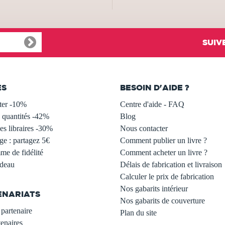
SUIV
ES
BESOIN D'AIDE ?
ter -10%
Centre d'aide - FAQ
 quantités -42%
Blog
s libraires -30%
Nous contacter
ge : partagez 5€
Comment publier un livre ?
e de fidélité
Comment acheter un livre ?
adeau
Délais de fabrication et livraison
Calculer le prix de fabrication
Nos gabarits intérieur
ENARIATS
Nos gabarits de couverture
partenaire
Plan du site
enaires