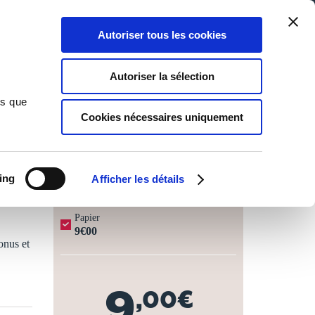
Qui sommes-nous ?
Nous contacter
Blog
Aide
0
0
Autoriser tous les cookies
Rechercher
Connexion
Ma liste
Panier
Autoriser la sélection
ns que
Cookies nécessaires uniquement
JOURS OUVRÉS ⏱️
ing
Afficher les détails
Papier
9€00
onus et
9
,00€