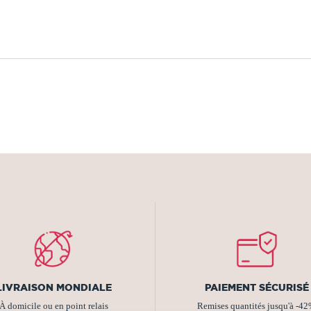
LIVRAISON MONDIALE
PAIEMENT SÉCURISÉ
À domicile ou en point relais
Remises quantités jusqu'à -4