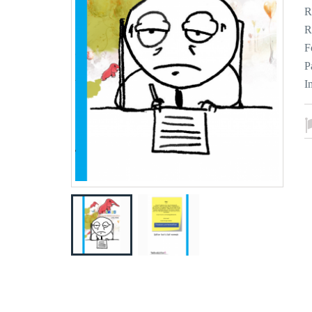
R
R
F
P
I