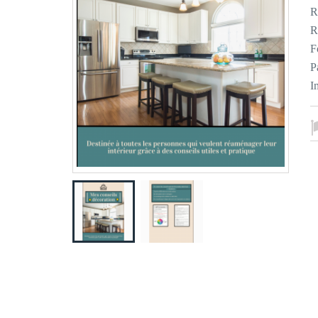
R
R
F
P
I