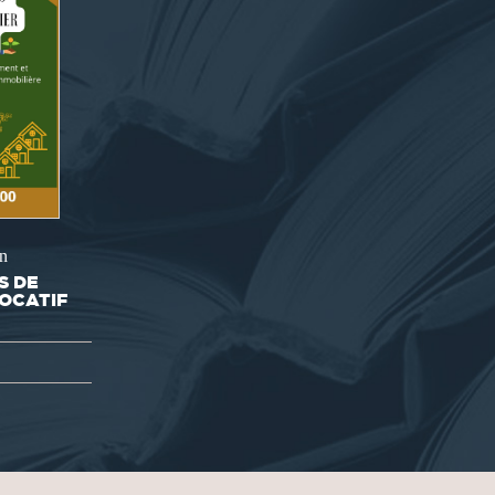
n
S DE
LOCATIF