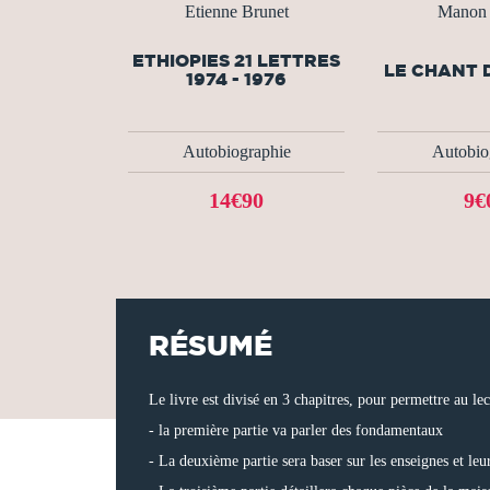
Etienne Brunet
Manon 
ETHIOPIES 21 LETTRES
LE CHANT 
1974 - 1976
Autobiographie
Autobio
14€90
9€
RÉSUMÉ
Le livre est divisé en 3 chapitres, pour permettre au le
- la première partie va parler des fondamentaux
- La deuxième partie sera baser sur les enseignes et le