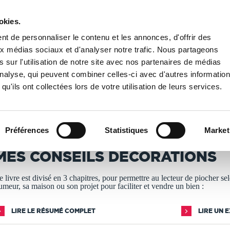
okies.
PUBLIER UN LIVRE
LIBRAIRIE
t de personnaliser le contenu et les annonces, d'offrir des
aux médias sociaux et d'analyser notre trafic. Nous partageons
 sur l'utilisation de notre site avec nos partenaires de médias
décoration
/
mes conseils décorations
'analyse, qui peuvent combiner celles-ci avec d'autres informatio
qu'ils ont collectées lors de votre utilisation de leurs services.
T IMPRIMÉS À LA DEMANDE - DÉLAI ACTUEL : 3 À 5 
Préférences
Statistiques
Market
M&T
MES CONSEILS DÉCORATIONS
e livre est divisé en 3 chapitres, pour permettre au lecteur de piocher se
umeur, sa maison ou son projet pour faciliter et vendre un bien :
LIRE LE RÉSUMÉ COMPLET
LIRE UN 