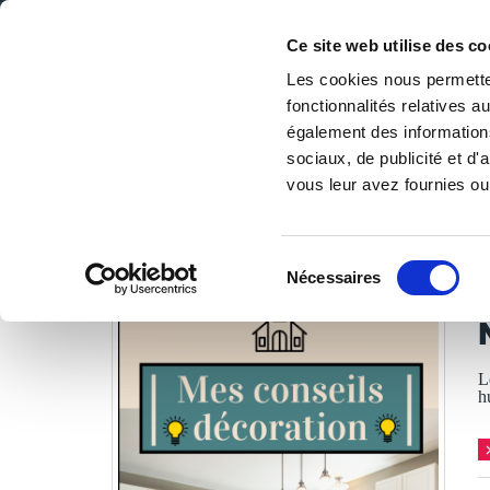
Ce site web utilise des co
Les cookies nous permetten
fonctionnalités relatives 
DE LA PAGE BLANCHE... AU BEST SELLER
également des informations
Accueil
/
Tous les livres
/
Maison & jardin
/
Intérieurs & 
sociaux, de publicité et d
vous leur avez fournies ou 
LES LIVRES SON
Sélection
Nécessaires
du
consentement
L
h