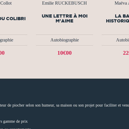
Collot
Emilie RUCKEBUSCH
Maëva 
UNE LETTRE À MOI
LA B
DU COLIBRI
M'AIME
HISTORIQ
graphie
Autobiographie
Autobi
00
10€00
22
cteur de piocher selon son humeur, sa maison ou son projet pour faciliter et ven
urs gamme de prix