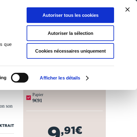
Qui sommes-nous ?
Nous contacter
Blog
Aide
0
0
Autoriser tous les cookies
Rechercher
Connexion
Ma liste
Panier
Autoriser la sélection
ns que
Cookies nécessaires uniquement
JOURS OUVRÉS ⏱️
ing
Afficher les détails
Papier
9€91
lon son
9
EXTRAIT
,91€