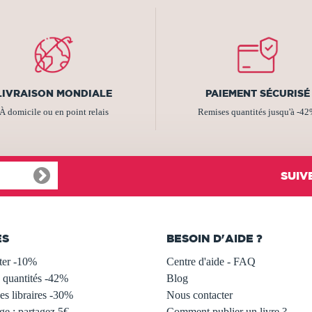
LIVRAISON MONDIALE
PAIEMENT SÉCURISÉ
À domicile ou en point relais
Remises quantités jusqu'à -4
SUIV
ES
BESOIN D'AIDE ?
ter -10%
Centre d'aide - FAQ
 quantités -42%
Blog
s libraires -30%
Nous contacter
ge : partagez 5€
Comment publier un livre ?