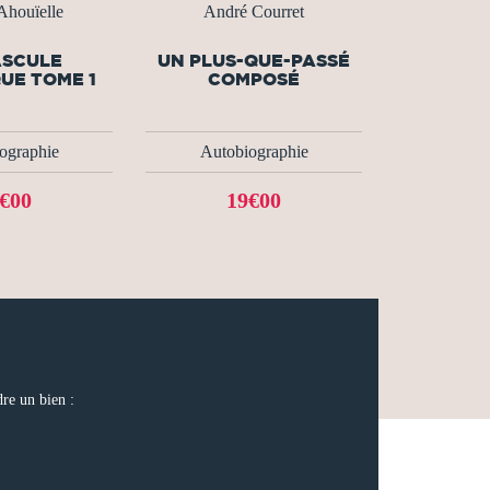
Ahouïelle
André Courret
ASCULE
UN PLUS-QUE-PASSÉ
UE TOME 1
COMPOSÉ
ographie
Autobiographie
€00
19€00
dre un bien :