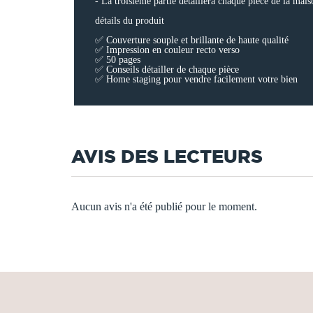
- La troisième partie détaillera chaque pièce de la mai
détails du produit
✅ Couverture souple et brillante de haute qualité
✅ Impression en couleur recto verso
✅ 50 pages
✅ Conseils détailler de chaque pièce
✅ Home staging pour vendre facilement votre bien
AVIS DES LECTEURS
Aucun avis n'a été publié pour le moment.