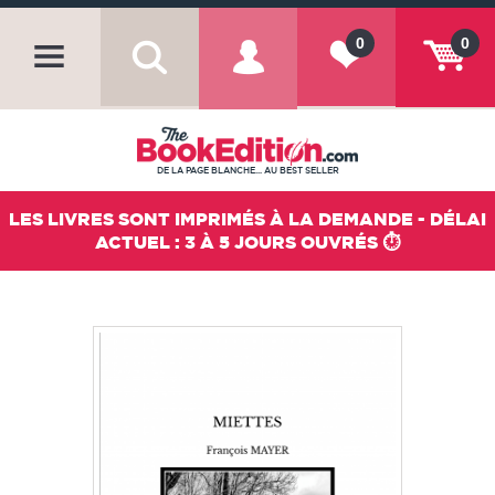
0
0
DE LA PAGE BLANCHE... AU BEST SELLER
LES LIVRES SONT IMPRIMÉS À LA DEMANDE - DÉLAI
ACTUEL : 3 À 5 JOURS OUVRÉS ⏱️