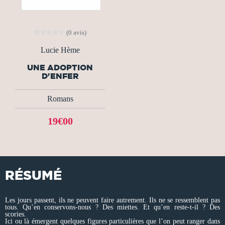
(0 avis)
Lucie Hème
UNE ADOPTION
D'ENFER
Romans
19€00
RÉSUMÉ
Les jours passent, ils ne peuvent faire autrement. Ils ne se ressemblent pas
tous. Qu’en conservons-nous ? Des miettes. Et qu’en reste-t-il ? Des
scories.
Ici ou là émergent quelques figures particulières que l’on peut ranger dans