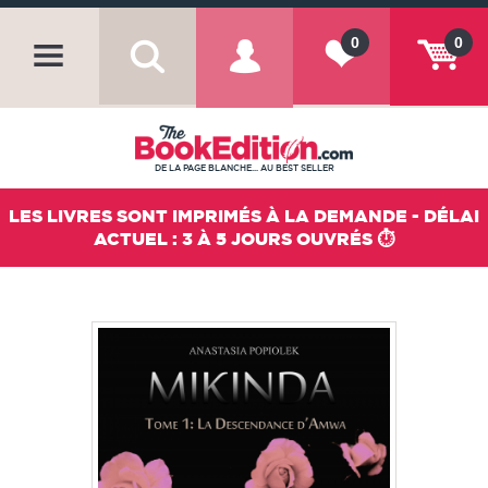
0
0
DE LA PAGE BLANCHE... AU BEST SELLER
LES LIVRES SONT IMPRIMÉS À LA DEMANDE - DÉLAI
ACTUEL : 3 À 5 JOURS OUVRÉS ⏱️