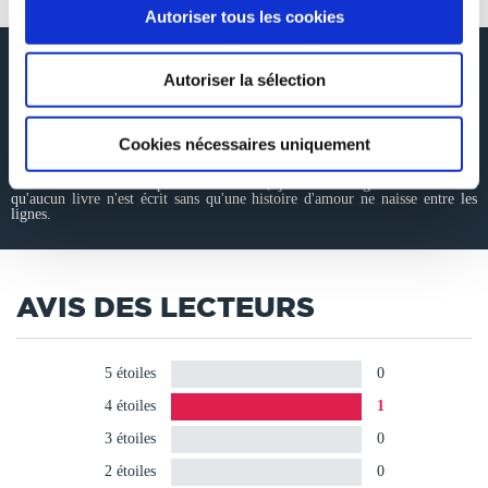
Autoriser tous les cookies
RÉSUMÉ
Autoriser la sélection
"La descendance d'Amwa" est le premier tome de la trilogie MIKINDA.
Si vous aimez vous échapper dans un monde de magie et d'aventures sur
Cookies nécessaires uniquement
une planète lointaine avec quelques retours sur Terre, histoire de ne pas être
dépaysé, cette trilogie vous plaira forcément.
Mais si vous n'aimez pas les romances, je suis au regret de vous dire
qu'aucun livre n'est écrit sans qu'une histoire d'amour ne naisse entre les
lignes.
AVIS DES LECTEURS
5 étoiles
0
4 étoiles
1
3 étoiles
0
2 étoiles
0