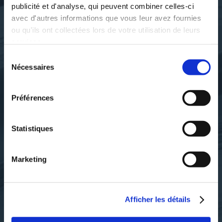
publicité et d'analyse, qui peuvent combiner celles-ci
avec d'autres informations que vous leur avez fournies
ou qu'ils ont collectées lors de votre utilisation de leurs
services.
Sélection
Nécessaires
du
consentement
Préférences
Statistiques
Anastasia Popiolek
MIKINDA LES PORTES
DU COMMENCEMENT
Marketing
romans
Afficher les détails
9€90