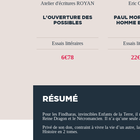
Atelier d'écritures ROYAN
Eric G
L'OUVERTURE DES
PAUL MO
POSSIBLES
HOMME E
Essais littéraires
Essais li
6€78
22
RÉSUMÉ
Pour les Findharas, invincibles Enfants de la Terre, il 
Reine Dragon et le Nécromancien. Il n’a qu’une seule ar
Privé de son don, contraint à vivre la vie d’un autre, l
Histoire en 2 tomes.