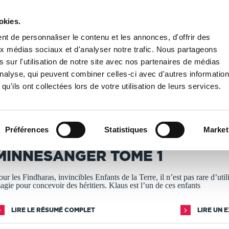
okies.
PUBLIER UN LIVRE
LIBRAIRIE
t de personnaliser le contenu et les annonces, d'offrir des
aux médias sociaux et d'analyser notre trafic. Nous partageons
 sur l'utilisation de notre site avec nos partenaires de médias
astique
/
Minnesänger Tome 1
'analyse, qui peuvent combiner celles-ci avec d'autres informatio
qu'ils ont collectées lors de votre utilisation de leurs services.
T IMPRIMÉS À LA DEMANDE - DÉLAI ACTUEL : 3 À 5 
Préférences
Statistiques
Market
lexandrine Bompard
MINNESÄNGER TOME 1
our les Findharas, invincibles Enfants de la Terre, il n’est pas rare d’utili
agie pour concevoir des héritiers. Klaus est l’un de ces enfants
LIRE LE RÉSUMÉ COMPLET
LIRE UN 