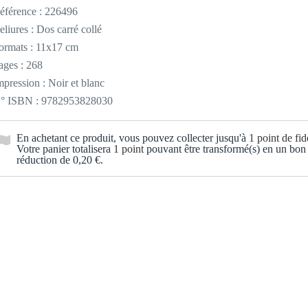
éférence :
226496
eliures : Dos carré collé
ormats : 11x17 cm
ages : 268
mpression : Noir et blanc
° ISBN : 9782953828030
En achetant ce produit, vous pouvez collecter jusqu'à
1
point de fidé
Votre panier totalisera
1
point
pouvant être transformé(s) en un bon
réduction de
0,20 €
.