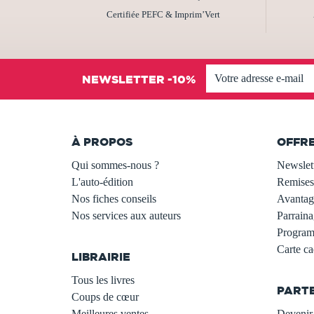
Certifiée PEFC & Imprim’Vert
NEWSLETTER -10%
À PROPOS
OFFR
Qui sommes-nous ?
Newslet
L'auto-édition
Remises
Nos fiches conseils
Avantage
Nos services aux auteurs
Parraina
.
Programm
Carte c
LIBRAIRIE
.
Tous les livres
PART
Coups de cœur
Meilleures ventes
Devenir 