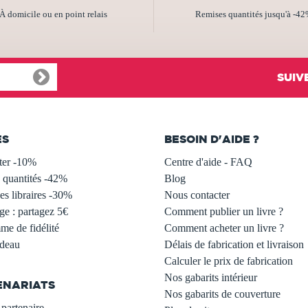
À domicile ou en point relais
Remises quantités jusqu'à -4
SUIV
ES
BESOIN D'AIDE ?
ter -10%
Centre d'aide - FAQ
 quantités -42%
Blog
s libraires -30%
Nous contacter
ge : partagez 5€
Comment publier un livre ?
e de fidélité
Comment acheter un livre ?
adeau
Délais de fabrication et livraison
Calculer le prix de fabrication
Nos gabarits intérieur
ENARIATS
Nos gabarits de couverture
partenaire