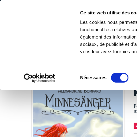
Ce site web utilise des co
Les cookies nous permetten
fonctionnalités relatives 
DE LA PAGE BLANCHE... AU BEST SELLER
également des informations
Accueil
/
Tous les livres
/
Science-fiction & horreur
/
Fant
sociaux, de publicité et d
vous leur avez fournies ou 
LES LIVRES SON
Sélection
Nécessaires
du
A
consentement
P
m