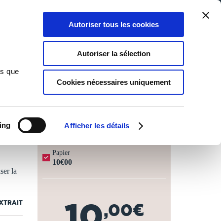
Qui sommes-nous ?
Nous contacter
Blog
Aide
0
0
Autoriser tous les cookies
Rechercher
Connexion
Ma liste
Panier
Autoriser la sélection
ns que
Cookies nécessaires uniquement
JOURS OUVRÉS ⏱️
ing
Afficher les détails
Papier
10€00
ser la
10
EXTRAIT
,00€