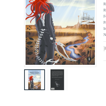
R
R
F
P
I
N