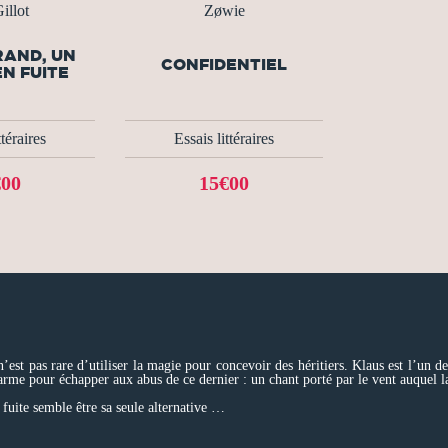
illot
Zøwie
RAND, UN
CONFIDENTIEL
N FUITE
ttéraires
Essais littéraires
€00
15€00
n’est pas rare d’utiliser la magie pour concevoir des héritiers. Klaus est l’un de
me pour échapper aux abus de ce dernier : un chant porté par le vent auquel la 
a fuite semble être sa seule alternative …