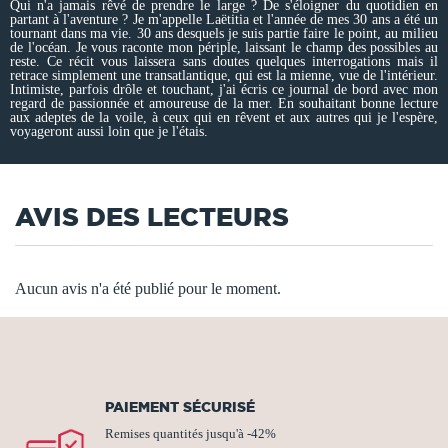
Qui n'a jamais rêvé de prendre le large ? De s'éloigner du quotidien en
partant à l'aventure ? Je m'appelle Laëtitia et l'année de mes 30 ans a été un
tournant dans ma vie. 30 ans desquels je suis partie faire le point, au milieu
de l'océan. Je vous raconte mon périple, laissant le champ des possibles au
reste. Ce récit vous laissera sans doutes quelques interrogations mais il
retrace simplement une transatlantique, qui est la mienne, vue de l'intérieur.
Intimiste, parfois drôle et touchant, j'ai écris ce journal de bord avec mon
regard de passionnée et amoureuse de la mer. En souhaitant bonne lecture
aux adeptes de la voile, à ceux qui en rêvent et aux autres qui je l'espère,
voyageront aussi loin que je l'étais.
AVIS DES LECTEURS
Aucun avis n'a été publié pour le moment.
PAIEMENT SÉCURISÉ
Remises quantités jusqu'à -42%