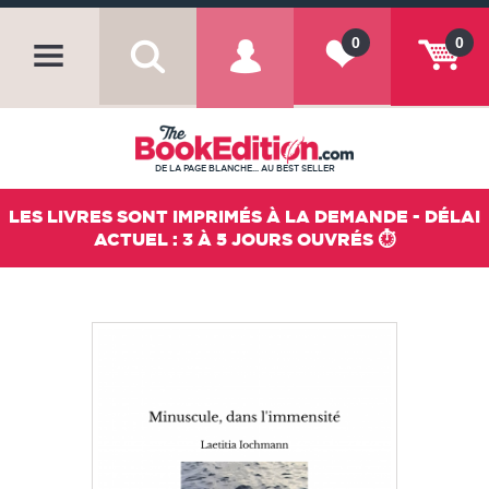
0
0
DE LA PAGE BLANCHE... AU BEST SELLER
LES LIVRES SONT IMPRIMÉS À LA DEMANDE - DÉLAI
ACTUEL : 3 À 5 JOURS OUVRÉS ⏱️