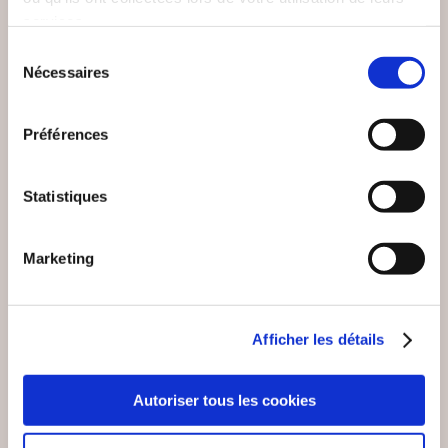
VOUS AIMEREZ AUSSI
services.
Sélection
Nécessaires
du
consentement
Préférences
Statistiques
Marketing
Afficher les détails
(0 avis)
(0 avis)
Autoriser tous les cookies
Mélanie BOREL-
Romotto
HUGUEL