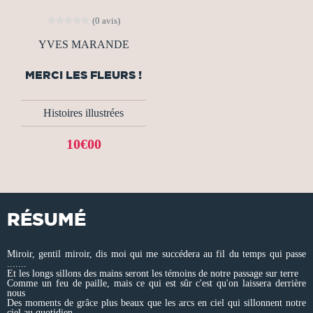
(0 avis)
YVES MARANDE
MERCI LES FLEURS !
Histoires illustrées
10€00
RÉSUMÉ
Miroir, gentil miroir, dis moi qui me succédera au fil du temps qui passe
.......
Et les longs sillons des mains seront les témoins de notre passage sur terre
Comme un feu de paille, mais ce qui est sûr c'est qu'on laissera derrière
nous
Des moments de grâce plus beaux que les arcs en ciel qui sillonnent notre
ciel au quotidien