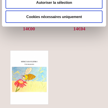
DES MONSTRES
Autoriser la sélection
ENVOLE-TOI MAIS
VRAIMENT PAS DU
PRENDS TON TEMPS.
TOUT TERR
Cookies nécessaires uniquement
Histoires illustrées
Histoires illustrées
14€00
14€04