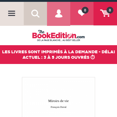
0
0
DE LA PAGE BLANCHE... AU BEST SELLER
LES LIVRES SONT IMPRIMÉS À LA DEMANDE - DÉLAI
ACTUEL : 3 À 5 JOURS OUVRÉS ⏱️