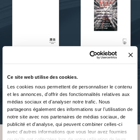
françois Duval
françois Duval
APRÈS LE SOMMEIL
DANS LA CHALEUR
DES MOTS EN
Ce site web utilise des cookies.
SUSPENSION
Les cookies nous permettent de personnaliser le contenu
poesies
et les annonces, d'offrir des fonctionnalités relatives aux
poesies
11€95
médias sociaux et d'analyser notre trafic. Nous
partageons également des informations sur l'utilisation de
16€00
notre site avec nos partenaires de médias sociaux, de
publicité et d'analyse, qui peuvent combiner celles-ci
avec d'autres informations que vous leur avez fournies
ou qu'ils ont collectées lors de votre utilisation de leurs