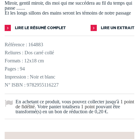
Miroir, gentil miroir, dis moi qui me succédera au fil du temps qui
passe .......
Et les longs sillons des mains seront les témoins de notre passage
LIRE LE RÉSUMÉ COMPLET
LIRE UN EXTRAIT
Référence :
164883
Reliures : Dos carré collé
Formats : 12x18 cm
Pages : 94
Impression : Noir et blanc
N° ISBN : 9782955116227
En achetant ce produit, vous pouvez collecter jusqu'à
1
point
de fidélité
. Votre panier totalisera
1
point
pouvant être
transformé(s) en un bon de réduction de
0,20 €
.