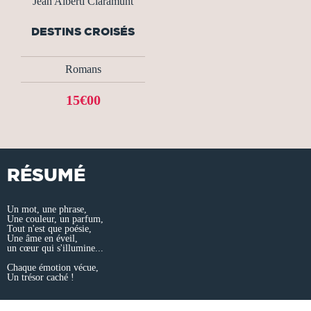
Jean Alberti Claramunt
DESTINS CROISÉS
Romans
15€00
RÉSUMÉ
Un mot, une phrase,
Une couleur, un parfum,
Tout n'est que poésie,
Une âme en éveil,
un cœur qui s'illumine...
Chaque émotion vécue,
Un trésor caché !