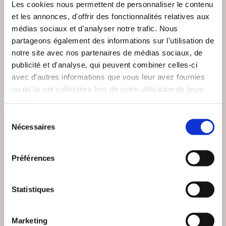
Les cookies nous permettent de personnaliser le contenu
et les annonces, d'offrir des fonctionnalités relatives aux
médias sociaux et d'analyser notre trafic. Nous
partageons également des informations sur l'utilisation de
notre site avec nos partenaires de médias sociaux, de
publicité et d'analyse, qui peuvent combiner celles-ci
avec d'autres informations que vous leur avez fournies
ou qu'ils ont collectées lors de votre utilisation de leurs
services.
Sélection
(0 avis)
(0 avis)
Nécessaires
du
Guy Bergère
Lucie Hème
consentement
LES OUBLIÉS DU
UNE ADOPTION
Préférences
PROGRÈS
D'ENFER
Romans
Romans
Statistiques
8€00
19€00
Marketing