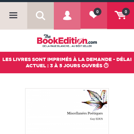
0
0
DE LA PAGE BLANCHE... AU BEST SELLER
LES LIVRES SONT IMPRIMÉS À LA DEMANDE - DÉLAI
ACTUEL : 3 À 5 JOURS OUVRÉS ⏱️