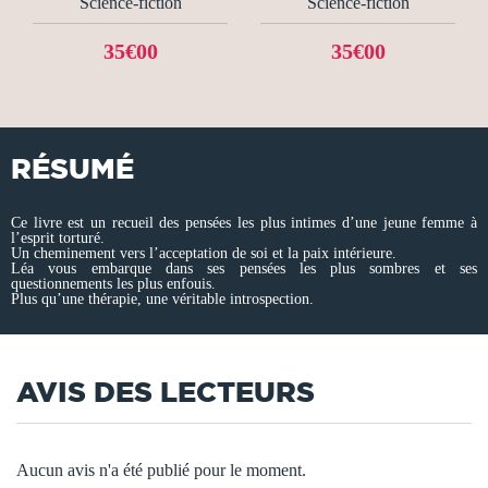
Science-fiction
Science-fiction
35€00
35€00
RÉSUMÉ
Ce livre est un recueil des pensées les plus intimes d’une jeune femme à
l’esprit torturé.
Un cheminement vers l’acceptation de soi et la paix intérieure.
Léa vous embarque dans ses pensées les plus sombres et ses
questionnements les plus enfouis.
Plus qu’une thérapie, une véritable introspection.
AVIS DES LECTEURS
Aucun avis n'a été publié pour le moment.