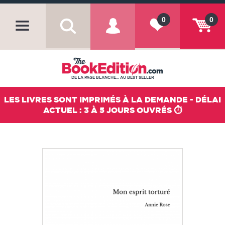
0
0
DE LA PAGE BLANCHE... AU BEST SELLER
LES LIVRES SONT IMPRIMÉS À LA DEMANDE - DÉLAI
ACTUEL : 3 À 5 JOURS OUVRÉS ⏱️