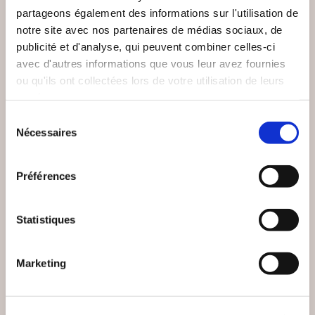
partageons également des informations sur l'utilisation de
notre site avec nos partenaires de médias sociaux, de
publicité et d'analyse, qui peuvent combiner celles-ci
avec d'autres informations que vous leur avez fournies
ou qu'ils ont collectées lors de votre utilisation de leurs
services.
Sélection
Nécessaires
du
consentement
(0 avis)
(0 avis)
Préférences
HEBERT ERIC
Pierre Pellerin
LES OUBLIÉS DE
LE DESTIN TIBATÉEN
Statistiques
SHENZHEN
Science-fiction
Science-fiction
Marketing
20€00
24€00