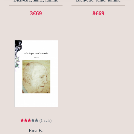
3€69
8€69
(1 avis)
Ema B.