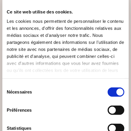
Ce site web utilise des cookies.
Les cookies nous permettent de personnaliser le contenu
et les annonces, d'offrir des fonctionnalités relatives aux
médias sociaux et d'analyser notre trafic. Nous
partageons également des informations sur l'utilisation de
notre site avec nos partenaires de médias sociaux, de
publicité et d'analyse, qui peuvent combiner celles-ci
avec d'autres informations que vous leur avez fournies
(1 avis)
(0 avis)
ou qu'ils ont collectées lors de votre utilisation de leurs
Nuur
Laure Hoffner
services.
Sélection
L'ARBRE DE VIE OU
LES 5 VOLEURS DE
LE MIROIR DE L'ÂME
VOLONTÉ_TOME 1
Nécessaires
du
consentement
Bien-être, santé, famille
Bien-être, santé, famille
Préférences
15€00
15€00
Statistiques