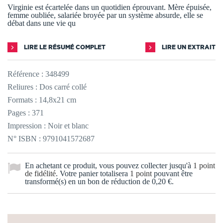
Virginie est écartelée dans un quotidien éprouvant. Mère épuisée,
femme oubliée, salariée broyée par un système absurde, elle se
débat dans une vie qu
LIRE LE RÉSUMÉ COMPLET
LIRE UN EXTRAIT
Référence :
348499
Reliures : Dos carré collé
Formats : 14,8x21 cm
Pages : 371
Impression : Noir et blanc
N° ISBN : 9791041572687
En achetant ce produit, vous pouvez collecter jusqu'à
1
point
de fidélité
. Votre panier totalisera
1
point
pouvant être
transformé(s) en un bon de réduction de
0,20 €
.