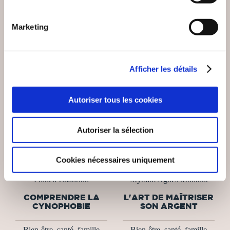
Marketing
Afficher les détails
Autoriser tous les cookies
Autoriser la sélection
Cookies nécessaires uniquement
(0 avis)
(2 avis)
Franck Chanrion
Myriam Agnes Montout
COMPRENDRE LA
L'ART DE MAÎTRISER
CYNOPHOBIE
SON ARGENT
Bien-être, santé, famille
Bien-être, santé, famille