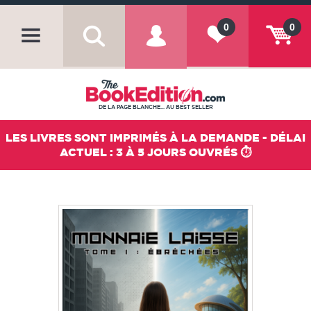
0
0
DE LA PAGE BLANCHE... AU BEST SELLER
LES LIVRES SONT IMPRIMÉS À LA DEMANDE - DÉLAI
ACTUEL : 3 À 5 JOURS OUVRÉS ⏱️