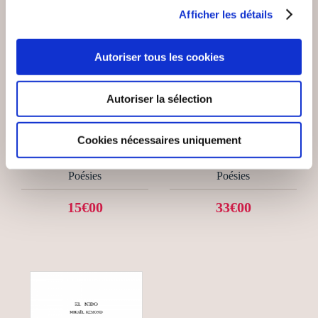
Afficher les détails
Autoriser tous les cookies
(0 avis)
(0 avis)
Autoriser la sélection
Marius KAVEGE
Boris Vasovitch
L'HEUREUX CUEILLE
MIROIRS ET REFLETS
Cookies nécessaires uniquement
DES RIMES — VOL. 1
Poésies
Poésies
15€00
33€00