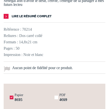
Sénégal afin d'avoir le désir, l'envie, l'énergie de la partager à mes
futurs lecteu
LIRE LE RÉSUMÉ COMPLET
Référence :
70214
Reliures : Dos carré collé
Formats : 14,8x21 cm
Pages : 50
Impression : Noir et blanc
Aucun point de fidélité pour ce produit.
Papier
PDF
8€05
4€69