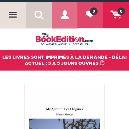
0
0
DE LA PAGE BLANCHE... AU BEST SELLER
LES LIVRES SONT IMPRIMÉS À LA DEMANDE - DÉLAI
ACTUEL : 3 À 5 JOURS OUVRÉS ⏱️