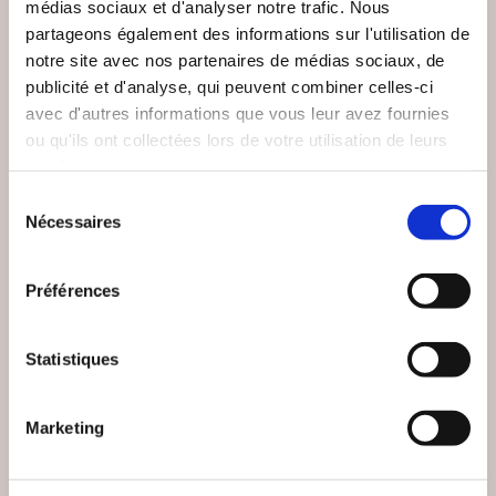
médias sociaux et d'analyser notre trafic. Nous
(0 avis)
(0 avis)
partageons également des informations sur l'utilisation de
notre site avec nos partenaires de médias sociaux, de
Serge Collombat
Mireille Viller
publicité et d'analyse, qui peuvent combiner celles-ci
(RE)PRENDS TON
AU SOUFFLE DE
avec d'autres informations que vous leur avez fournies
SOUFFLE
L'IMAGINAIRE
ou qu'ils ont collectées lors de votre utilisation de leurs
services.
Poésies
Poésies
Sélection
Nécessaires
16€99
18€00
du
consentement
Préférences
NEW
Statistiques
Marketing