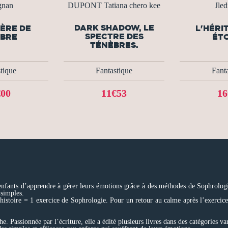
gnan
DUPONT Tatiana chero kee
Jle
DARK SHADOW, LE
IÈRE DE
L'HÉRI
SPECTRE DES
MBRE
ÉTO
TÉNÈBRES.
tique
Fantastique
Fant
€00
11€53
16
enfants d’apprendre à gérer leurs émotions grâce à des méthodes de Sophrologie
 simples.
 histoire = 1 exercice de Sophrologie. Pour un retour au calme après l’exercice e
. Passionnée par l’écriture, elle a édité plusieurs livres dans des catégories var