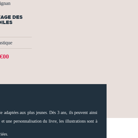
dignan
TAGE DES
ILES
astique
€00
 adaptées aux plus jeunes. Dès 3 ans, ils peuvent ainsi
t une personnalisation du livre, les illustrations sont à
iées.