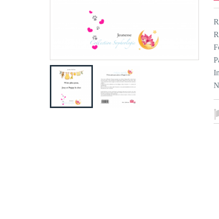
R
R
F
P
I
N