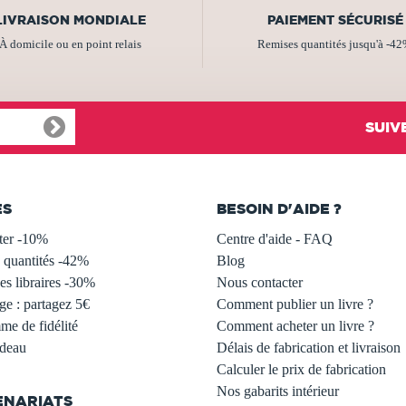
LIVRAISON MONDIALE
PAIEMENT SÉCURISÉ
À domicile ou en point relais
Remises quantités jusqu'à -4
SUIV
ES
BESOIN D'AIDE ?
ter -10%
Centre d'aide - FAQ
 quantités -42%
Blog
s libraires -30%
Nous contacter
ge : partagez 5€
Comment publier un livre ?
e de fidélité
Comment acheter un livre ?
adeau
Délais de fabrication et livraison
Calculer le prix de fabrication
Nos gabarits intérieur
ENARIATS