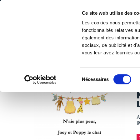
Ce site web utilise des co
Les cookies nous permetten
fonctionnalités relatives 
DE LA PAGE BLANCHE... AU BEST SELLER
également des informations
Accueil
/
Tous les livres
/
Jeunesse & ados
/
De 3 à 7 ans
/
sociaux, de publicité et d
vous leur avez fournies ou 
LES LIVRES SON
Sélection
Nécessaires
du
J
consentement
A
g