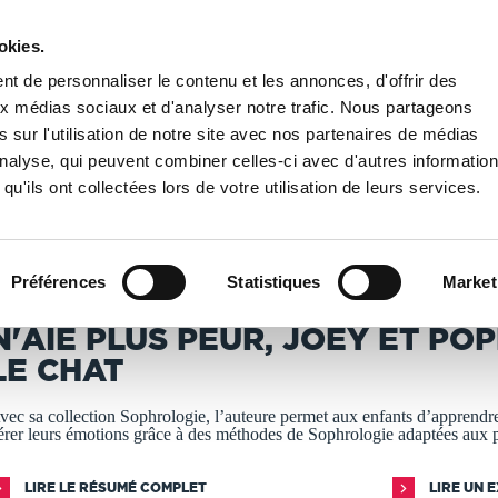
okies.
PUBLIER UN LIVRE
LIBRAIRIE
t de personnaliser le contenu et les annonces, d'offrir des
aux médias sociaux et d'analyser notre trafic. Nous partageons
 sur l'utilisation de notre site avec nos partenaires de médias
N'aie plus peur, Joey et Poppy le chat
'analyse, qui peuvent combiner celles-ci avec d'autres informatio
qu'ils ont collectées lors de votre utilisation de leurs services.
T IMPRIMÉS À LA DEMANDE - DÉLAI ACTUEL : 3 À 5 
Préférences
Statistiques
Market
ennifer Del Pino
N'AIE PLUS PEUR, JOEY ET PO
LE CHAT
vec sa collection Sophrologie, l’auteure permet aux enfants d’apprendr
érer leurs émotions grâce à des méthodes de Sophrologie adaptées aux 
LIRE LE RÉSUMÉ COMPLET
LIRE UN 