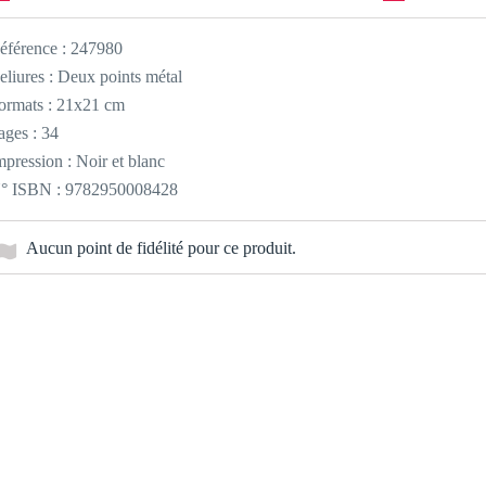
éférence :
247980
eliures : Deux points métal
ormats : 21x21 cm
ages : 34
mpression : Noir et blanc
° ISBN : 9782950008428
Aucun point de fidélité pour ce produit.