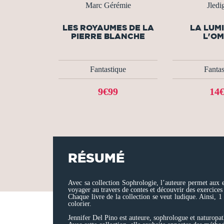
Marc Gérémie
Jledi
LES ROYAUMES DE LA
LA LUM
PIERRE BLANCHE
L'O
Fantastique
Fantas
9€99
14
RÉSUMÉ
Avec sa collection Sophrologie, l’auteure permet aux 
voyager au travers de contes et découvrir des exercices
Chaque livre de la collection se veut ludique. Ainsi, 1
colorier.
Jennifer Del Pino est auteure, sophrologue et naturopathe