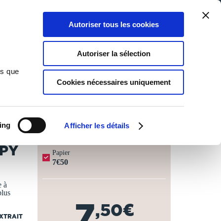
Qui sommes-nous ?
Nous contacter
Blog
Aide
0
0
Autoriser tous les cookies
Rechercher
Connexion
Ma liste
Panier
Autoriser la sélection
ns que
Cookies nécessaires uniquement
JOURS OUVRÉS ⏱️
ing
Afficher les détails
PPY
Papier
7€50
e à
plus
7
,50€
EXTRAIT