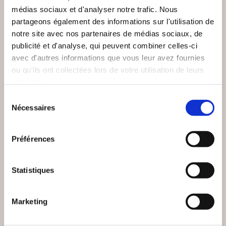
médias sociaux et d'analyser notre trafic. Nous
partageons également des informations sur l'utilisation de
notre site avec nos partenaires de médias sociaux, de
publicité et d'analyse, qui peuvent combiner celles-ci
avec d'autres informations que vous leur avez fournies
ou qu'ils ont collectées lors de votre utilisation de leurs
services.
Sélection
Nécessaires
du
(0 avis)
(0 avis)
consentement
Thierry DEBAT
Alain HARGUINDEGUY
Préférences
ENTREPRISE
LE MARCHÉ DE
DUCLER FRÈRES
SAINT-PALAIS
Statistiques
Histoire & actualité
Histoire & actualité
Marketing
35€00
13€00