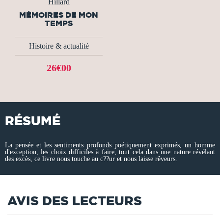
Hillard
MÉMOIRES DE MON
TEMPS
Histoire & actualité
26€00
RÉSUMÉ
La pensée et les sentiments profonds poétiquement exprimés, un homme
d'exception, les choix difficiles à faire, tout cela dans une nature révélant
des excès, ce livre nous touche au c??ur et nous laisse rêveurs.
AVIS DES LECTEURS