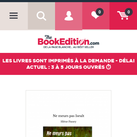
0
0
DE LA PAGE BLANCHE... AU BEST SELLER
LES LIVRES SONT IMPRIMÉS À LA DEMANDE - DÉLAI
ACTUEL : 3 À 5 JOURS OUVRÉS ⏱️