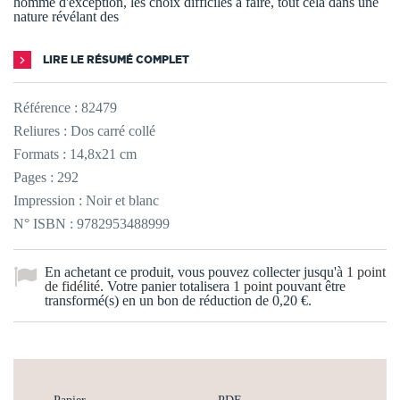
homme d'exception, les choix difficiles à faire, tout cela dans une
nature révélant des
LIRE LE RÉSUMÉ COMPLET
Référence :
82479
Reliures : Dos carré collé
Formats : 14,8x21 cm
Pages : 292
Impression : Noir et blanc
N° ISBN : 9782953488999
En achetant ce produit, vous pouvez collecter jusqu'à
1
point
de fidélité
. Votre panier totalisera
1
point
pouvant être
transformé(s) en un bon de réduction de
0,20 €
.