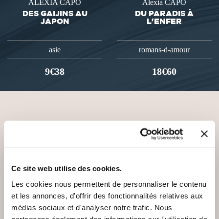
ALEXIA CAPO
Alexia CAPO
DES GAIJINS AU
DU PARADIS À
JAPON
L'ENFER
asie
romans-d-amour
9€38
18€60
VOUS AIMEREZ AUSSI
Ce site web utilise des cookies.
Les cookies nous permettent de personnaliser le contenu
et les annonces, d'offrir des fonctionnalités relatives aux
médias sociaux et d'analyser notre trafic. Nous
partageons également des informations sur l'utilisation de