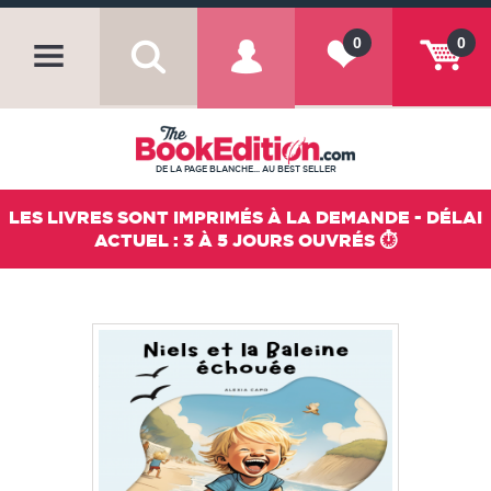
0
0
DE LA PAGE BLANCHE... AU BEST SELLER
LES LIVRES SONT IMPRIMÉS À LA DEMANDE - DÉLAI
ACTUEL : 3 À 5 JOURS OUVRÉS ⏱️