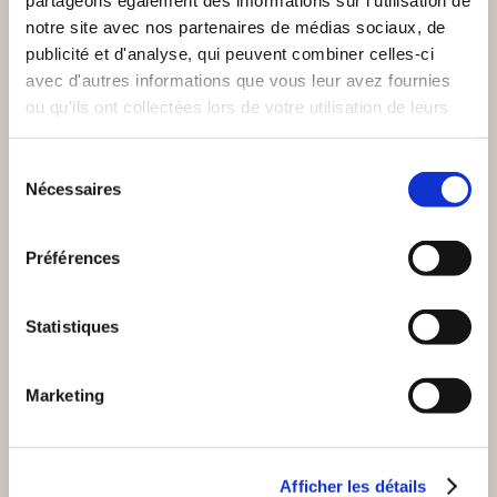
notre site avec nos partenaires de médias sociaux, de
publicité et d'analyse, qui peuvent combiner celles-ci
avec d'autres informations que vous leur avez fournies
ou qu'ils ont collectées lors de votre utilisation de leurs
services.
Sélection
Nécessaires
du
(0 avis)
(0 avis)
consentement
Boris Vasovitch
Simon-Adjid Pesenti
Préférences
L'HEUREUX CUEILLE
AD APOLOGUM
DES RIMES — VOL. 1
Statistiques
Poésies
Poésies
33€00
10€00
Marketing
Afficher les détails