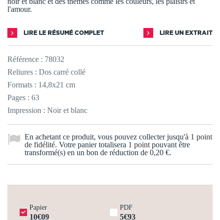
noir et blanc et des thèmes comme les couleurs, les plaisirs et
l'amour.
LIRE LE RÉSUMÉ COMPLET
LIRE UN EXTRAIT
Référence :
78032
Reliures : Dos carré collé
Formats : 14,8x21 cm
Pages : 63
Impression : Noir et blanc
En achetant ce produit, vous pouvez collecter jusqu'à
1
point
de fidélité
. Votre panier totalisera
1
point
pouvant être
transformé(s) en un bon de réduction de
0,20 €
.
Papier
PDF
10€09
5€93