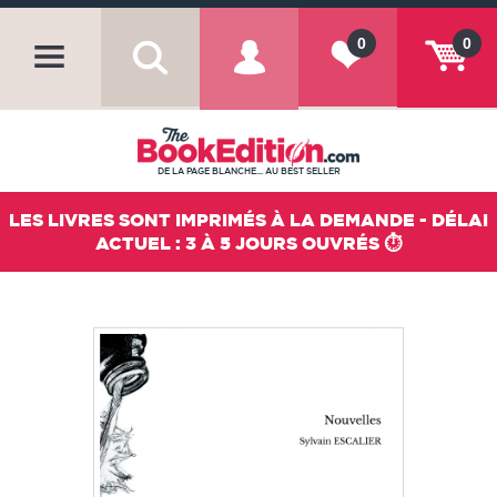
0
0
DE LA PAGE BLANCHE... AU BEST SELLER
LES LIVRES SONT IMPRIMÉS À LA DEMANDE - DÉLAI
ACTUEL : 3 À 5 JOURS OUVRÉS ⏱️