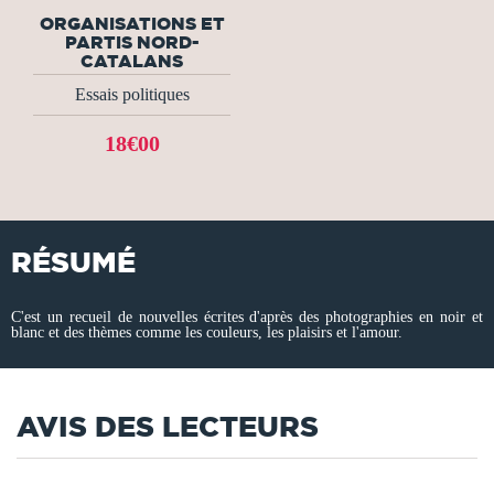
ORGANISATIONS ET
PARTIS NORD-
CATALANS
Essais politiques
18€00
RÉSUMÉ
C'est un recueil de nouvelles écrites d'après des photographies en noir et
blanc et des thèmes comme les couleurs, les plaisirs et l'amour.
AVIS DES LECTEURS