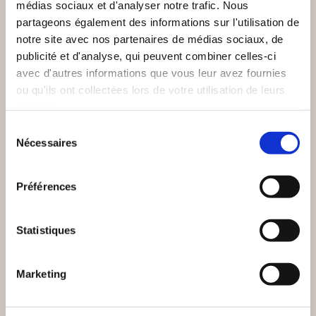
médias sociaux et d'analyser notre trafic. Nous
partageons également des informations sur l'utilisation de
notre site avec nos partenaires de médias sociaux, de
publicité et d'analyse, qui peuvent combiner celles-ci
avec d'autres informations que vous leur avez fournies
ou qu'ils ont collectées lors de votre utilisation de leurs
services.
Sélection
Nécessaires
du
(5 avis)
(5 avis)
consentement
Pierre Hillard
Laurent Michelon
Préférences
COMPRENDRE
COMPRENDRE LA
L'EMPIRE
RELATION CHINE-
Statistiques
LOUBAVITCH
OCCIDENT
Essais politiques
Essais politiques
Marketing
26€00
17€00