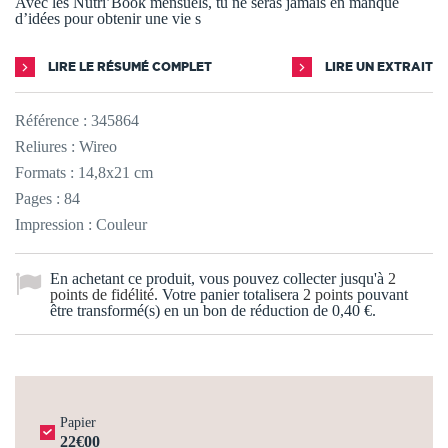
Avec les Nutri’Book mensuels, tu ne seras jamais en manque
d’idées pour obtenir une vie s
LIRE LE RÉSUMÉ COMPLET
LIRE UN EXTRAIT
Référence :
345864
Reliures : Wireo
Formats : 14,8x21 cm
Pages : 84
Impression : Couleur
En achetant ce produit, vous pouvez collecter jusqu'à
2
points de fidélité
. Votre panier totalisera
2
points
pouvant
être transformé(s) en un bon de réduction de
0,40 €
.
Papier
22€00