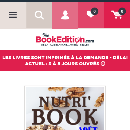
0
0
DE LA PAGE BLANCHE... AU BEST SELLER
LES LIVRES SONT IMPRIMÉS À LA DEMANDE - DÉLAI
ACTUEL : 3 À 5 JOURS OUVRÉS ⏱️