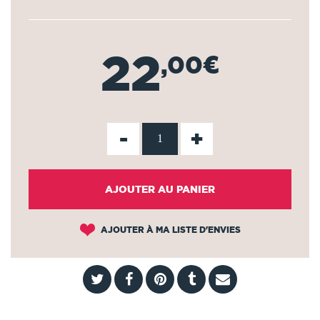
22
,00€
-
+
AJOUTER AU PANIER
AJOUTER À MA LISTE D'ENVIES