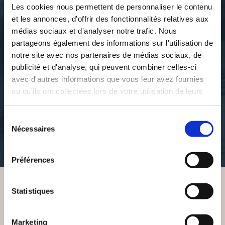
Les cookies nous permettent de personnaliser le contenu
et les annonces, d'offrir des fonctionnalités relatives aux
médias sociaux et d'analyser notre trafic. Nous
partageons également des informations sur l'utilisation de
notre site avec nos partenaires de médias sociaux, de
publicité et d'analyse, qui peuvent combiner celles-ci
Stéphanie Jodry
Stéphanie Jodry
avec d'autres informations que vous leur avez fournies
MON RÉÉQUILIBRAGE
NUTRI'BOOK AVRIL
ou qu'ils ont collectées lors de votre utilisation de leurs
ALIMENTAIRE
services.
cuisine-sante-et-minceur
Sélection
cuisine-sante-et-minceur
Nécessaires
du
22€00
consentement
38€00
Préférences
Statistiques
VOUS AIMEREZ AUSSI
Marketing