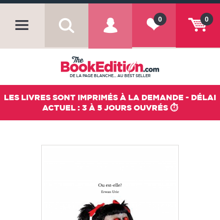
0
0
DE LA PAGE BLANCHE... AU BEST SELLER
LES LIVRES SONT IMPRIMÉS À LA DEMANDE - DÉLAI
ACTUEL : 3 À 5 JOURS OUVRÉS ⏱️