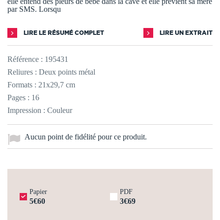
elle entend des pleurs de bébé dans la cave et elle prévient sa mère
par SMS. Lorsqu
LIRE LE RÉSUMÉ COMPLET
LIRE UN EXTRAIT
Référence :
195431
Reliures : Deux points métal
Formats : 21x29,7 cm
Pages : 16
Impression : Couleur
Aucun point de fidélité pour ce produit.
Papier
PDF
5€60
3€69