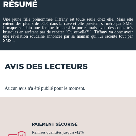
RÉSUMÉ
Une jeune fille prénommée Tiffany est toute seule chez elle. Mais elle
entend des pleurs de bébé dans la cave et elle prévient sa mère par SMS.
Lorsque soudain une femme frappe à la porte, mais avec des coups très
brusques en arrêtant pas de répéter "Ou est-elle?!". Tiffany va donc avoir
une révélation soudaine annoncée par sa maman qui lui raconte tout par
SMS...
AVIS DES LECTEURS
Aucun avis n'a été publié pour le moment.
PAIEMENT SÉCURISÉ
Remises quantités jusqu'à -42%