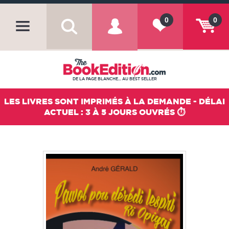
0
0
DE LA PAGE BLANCHE... AU BEST SELLER
LES LIVRES SONT IMPRIMÉS À LA DEMANDE - DÉLAI
ACTUEL : 3 À 5 JOURS OUVRÉS ⏱️