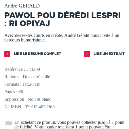
André GERALD
PAWOL POU DÉRÉDI LESPRI
: RI OPIYAJ
Avec des textes courts en créole, André Gérald nous invite à un
parcours humoristique.
LIRE LE RÉSUMÉ COMPLET
LIRE UN EXTRAIT
Référence :
343309
Reliures : Dos carré collé
Formats : 11x20 cm
Pages : 66
Impression : Noir et blanc
N° ISBN : 9791094672365
En achetant ce produit, vous pouvez collecter jusqu'à
1
point
de fidélité
. Votre panier totalisera
1
point
pouvant être