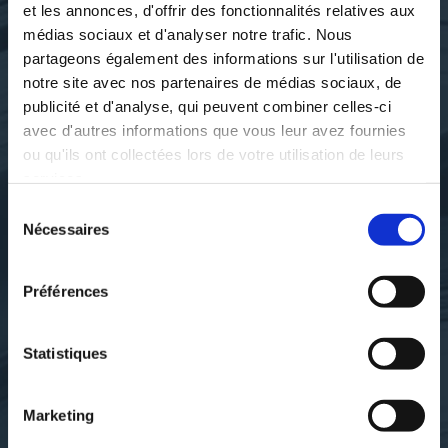
et les annonces, d'offrir des fonctionnalités relatives aux
médias sociaux et d'analyser notre trafic. Nous
partageons également des informations sur l'utilisation de
notre site avec nos partenaires de médias sociaux, de
publicité et d'analyse, qui peuvent combiner celles-ci
avec d'autres informations que vous leur avez fournies
ou qu'ils ont collectées lors de votre utilisation de leurs
services.
Sélection
Nécessaires
du
consentement
Préférences
Jid DURANTY
Jude DURANTY
KREY MO-MAWOT
KREYOLAD
Statistiques
pedagogie-education
histoire-actualite
Marketing
12€00
12€13