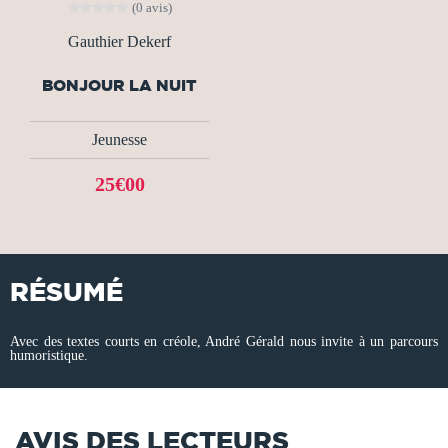
(0 avis)
Gauthier Dekerf
BONJOUR LA NUIT
Jeunesse
25€00
RÉSUMÉ
Avec des textes courts en créole, André Gérald nous invite à un parcours
humoristique.
AVIS DES LECTEURS