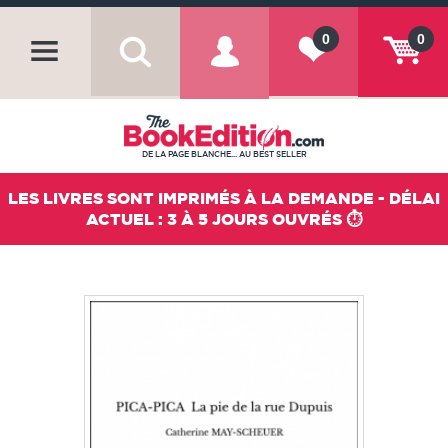
0
0
DE LA PAGE BLANCHE... AU BEST SELLER
LES LIVRES SONT IMPRIMÉS À LA DEMANDE - DÉLAI
ACTUEL : 3 À 5 JOURS OUVRÉS ⏱️