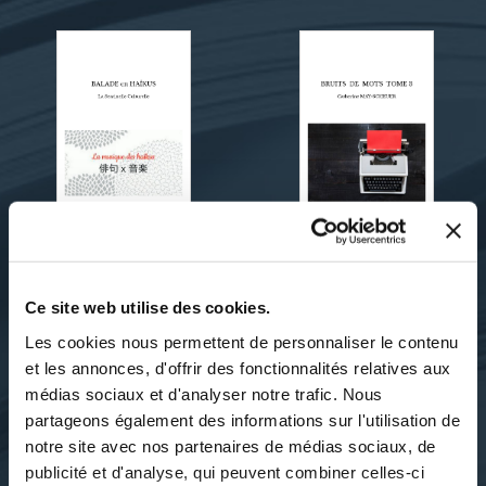
Ce site web utilise des cookies.
La Sentinelle Culturelle
Catherine MAY-SCHEUER
Les cookies nous permettent de personnaliser le contenu
BALADE EN HAÏKUS
BRUITS DE MOTS TOME
et les annonces, d'offrir des fonctionnalités relatives aux
3
médias sociaux et d'analyser notre trafic. Nous
poesies
partageons également des informations sur l'utilisation de
poesies
notre site avec nos partenaires de médias sociaux, de
11€00
publicité et d'analyse, qui peuvent combiner celles-ci
10€00