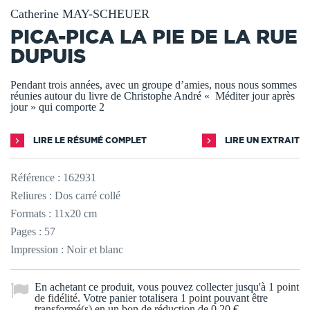
Catherine MAY-SCHEUER
PICA-PICA LA PIE DE LA RUE
DUPUIS
Pendant trois années, avec un groupe d’amies, nous nous sommes
réunies autour du livre de Christophe André « Méditer jour après
jour » qui comporte 2
LIRE LE RÉSUMÉ COMPLET
LIRE UN EXTRAIT
Référence :
162931
Reliures : Dos carré collé
Formats : 11x20 cm
Pages : 57
Impression : Noir et blanc
En achetant ce produit, vous pouvez collecter jusqu'à
1
point
de fidélité
. Votre panier totalisera
1
point
pouvant être
transformé(s) en un bon de réduction de
0,20 €
.