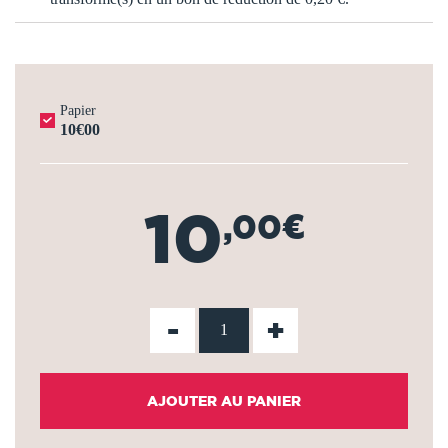
Papier
10€00
10
,00€
-
+
AJOUTER AU PANIER