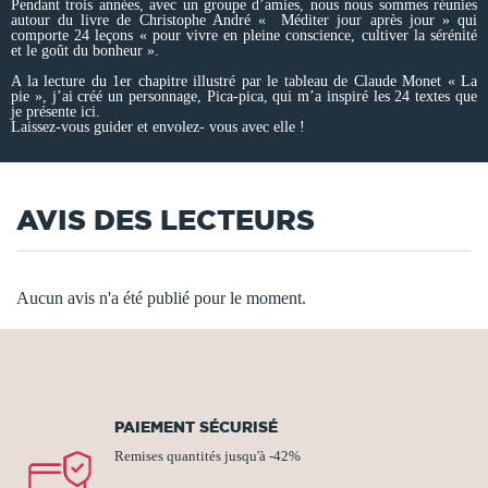
Pendant trois années, avec un groupe d’amies, nous nous sommes réunies
autour du livre de Christophe André « Méditer jour après jour » qui
comporte 24 leçons « pour vivre en pleine conscience, cultiver la sérénité
et le goût du bonheur ».
A la lecture du 1er chapitre illustré par le tableau de Claude Monet « La
pie », j’ai créé un personnage, Pica-pica, qui m’a inspiré les 24 textes que
je présente ici.
Laissez-vous guider et envolez- vous avec elle !
AVIS DES LECTEURS
Aucun avis n'a été publié pour le moment.
PAIEMENT SÉCURISÉ
Remises quantités jusqu'à -42%