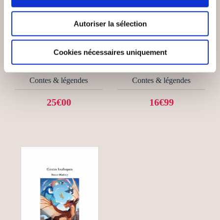
(0 avis)
(0 avis)
Autoriser la sélection
Florence Elie- Poerava
Ellen de Belvanno
Brasset
SONGES DE
Cookies nécessaires uniquement
UTOPIA
MOUSTACHES
Contes & légendes
Contes & légendes
25€00
16€99