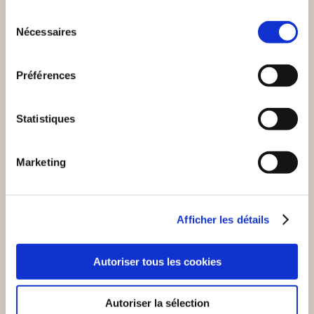
ASTROLOGIE
LÂCHER-PRISE
Sélection
Nécessaires
Epanouissement personnel
Epanouissement personnel
du
consentement
14€50
13€00
Préférences
Statistiques
Marketing
Afficher les détails
Autoriser tous les cookies
Autoriser la sélection