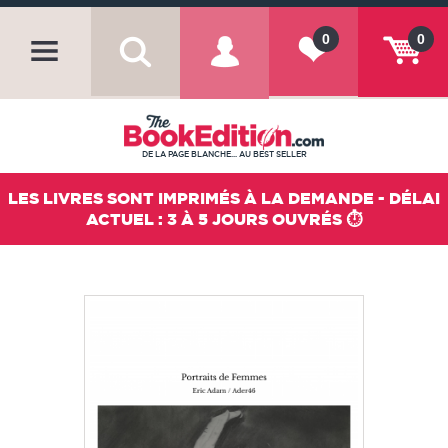
0
0
DE LA PAGE BLANCHE... AU BEST SELLER
LES LIVRES SONT IMPRIMÉS À LA DEMANDE - DÉLAI
ACTUEL : 3 À 5 JOURS OUVRÉS ⏱️