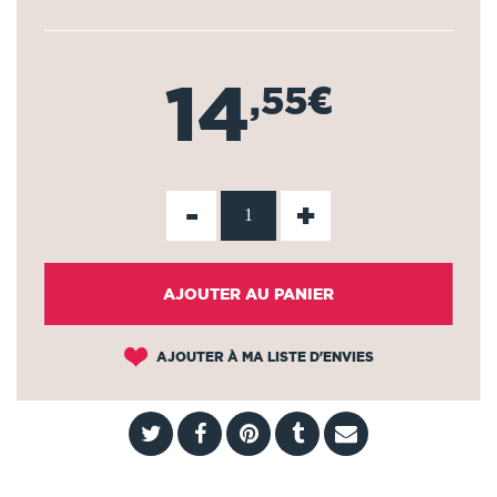
14
,55€
-
+
AJOUTER AU PANIER
AJOUTER À MA LISTE D'ENVIES