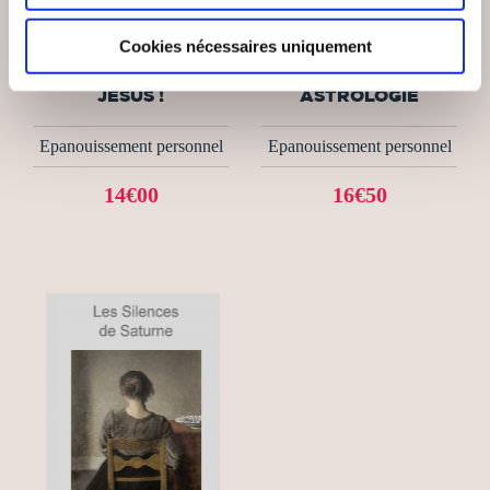
(0 avis)
(0 avis)
Lê Alexandre
Jérôme Zenastral
Cookies nécessaires uniquement
MA JOIE EST EN
NESSUS EN
JÉSUS !
ASTROLOGIE
Epanouissement personnel
Epanouissement personnel
14€00
16€50