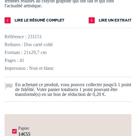
femmes réalisés au crayon graphite qui ont fait et qui font
l'actualité artistique.
LIRE LE RÉSUMÉ COMPLET
LIRE UN EXTRAIT
Référence :
231151
Reliures : Dos carré collé
Formats : 21x29,7 cm
Pages : 41
Impression : Noir et blanc
En achetant ce produit, vous pouvez collecter jusqu'à
1
point
de fidélité
. Votre panier totalisera
1
point
pouvant être
transformé(s) en un bon de réduction de
0,20 €
.
Papier
14€55