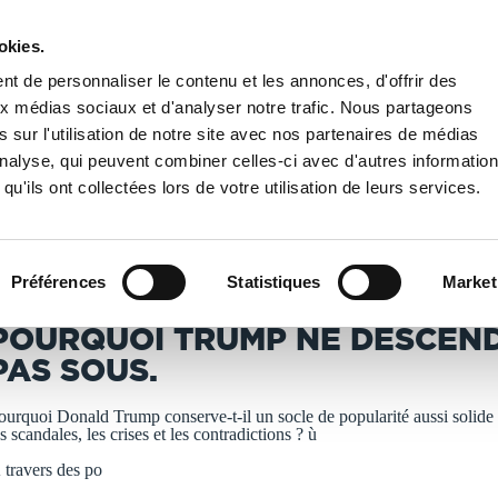
okies.
PUBLIER UN LIVRE
LIBRAIRIE
t de personnaliser le contenu et les annonces, d'offrir des
aux médias sociaux et d'analyser notre trafic. Nous partageons
 sur l'utilisation de notre site avec nos partenaires de médias
RQUOI TRUMP NE DESCEND-IL PAS SOUS.
'analyse, qui peuvent combiner celles-ci avec d'autres informatio
qu'ils ont collectées lors de votre utilisation de leurs services.
T IMPRIMÉS À LA DEMANDE - DÉLAI ACTUEL : 3 À 5 
Préférences
Statistiques
Market
MARIE INGARRAY
POURQUOI TRUMP NE DESCEND
PAS SOUS.
ourquoi Donald Trump conserve-t-il un socle de popularité aussi solide
es scandales, les crises et les contradictions ? ù
 travers des po