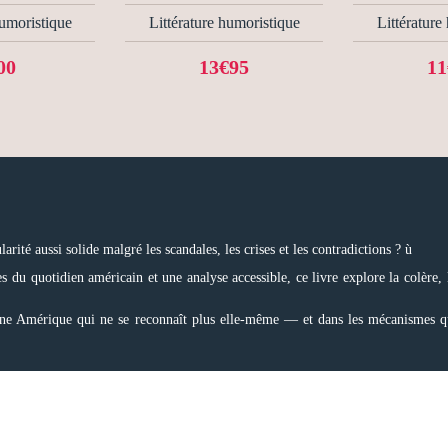
humoristique
Littérature humoristique
Littérature
00
13€95
11
té aussi solide malgré les scandales, les crises et les contradictions ? ù
s du quotidien américain et une analyse accessible, ce livre explore la colère, la
ne Amérique qui ne se reconnaît plus elle-même — et dans les mécanismes qui