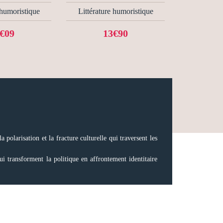
 humoristique
Littérature humoristique
€09
13€90
 polarisation et la fracture culturelle qui traversent les
 transforment la politique en affrontement identitaire