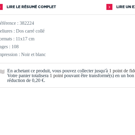
LIRE LE RÉSUMÉ COMPLET
LIRE UN 
éférence :
382224
eliures : Dos carré collé
ormats : 11x17 cm
ages : 108
mpression : Noir et blanc
En achetant ce produit, vous pouvez collecter jusqu'à
1
point de fidé
Votre panier totalisera
1
point
pouvant être transformé(s) en un bon
réduction de
0,20 €
.