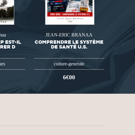
naa
JEAN-ERIC BRANAA
 EST-IL
COMPRENDRE LE SYSTÈME
RRER D
DE SANTÉ U.S.
ues
culture-generale
6€00