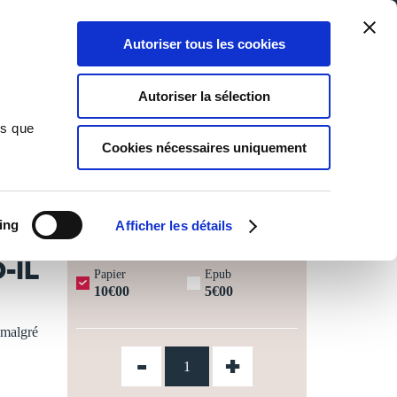
Qui sommes-nous ?
Nous contacter
Blog
Aide
0
0
Autoriser tous les cookies
Rechercher
Connexion
Ma liste
Panier
Autoriser la sélection
ns que
Cookies nécessaires uniquement
JOURS OUVRÉS ⏱️
ing
Afficher les détails
-IL
Papier
Epub
10€00
5€00
 malgré
-
+