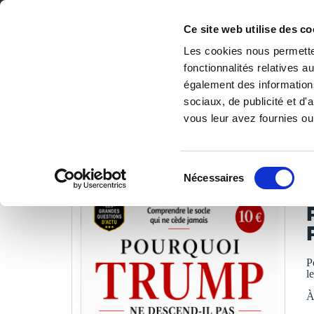
Ce site web utilise des co
Les cookies nous permetten
fonctionnalités relatives 
DE LA PAGE BLANCHE... AU BEST SELLER
également des informations
Accueil
/
Tous les livres
/
Essais
/
Essais politiques
/
POU
sociaux, de publicité et d
vous leur avez fournies ou 
LES LIVRES SON
Sélection
Nécessaires
du
consentement
P
l
À