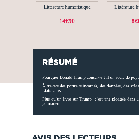
Littérature humoristique
Littérature 
14€90
8€
RÉSUMÉ
Pourquoi Donald Trump conserve-t-il un socle de populari
À travers des portraits incarnés, des données, des scène
États-Unis.
Plus qu’un livre sur Trump, c’est une plongée dans u
permanent.
AVIS DES LECTEURS