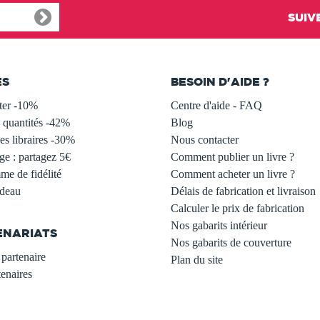
SUIV
ES
BESOIN D'AIDE ?
ter -10%
Centre d'aide - FAQ
 quantités -42%
Blog
s libraires -30%
Nous contacter
ge : partagez 5€
Comment publier un livre ?
e de fidélité
Comment acheter un livre ?
adeau
Délais de fabrication et livraison
Calculer le prix de fabrication
Nos gabarits intérieur
ENARIATS
Nos gabarits de couverture
partenaire
Plan du site
enaires