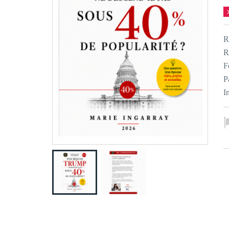
R
R
F
P
I