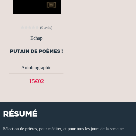
(0 avis)
Echap
PUTAIN DE POÈMES !
Autobiographie
15€02
RÉSUMÉ
Sélection de prières, pour méditer, et pour tous les jours de la semaine.