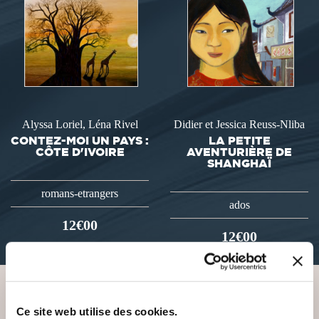
Alyssa Loriel, Léna Rivel
Didier et Jessica Reuss-Nliba
CONTEZ-MOI UN PAYS :
LA PETITE
CÔTE D'IVOIRE
AVENTURIÈRE DE
SHANGHAÏ
romans-etrangers
ados
12€00
12€00
Ce site web utilise des cookies.
VOUS AIMEREZ AUSSI