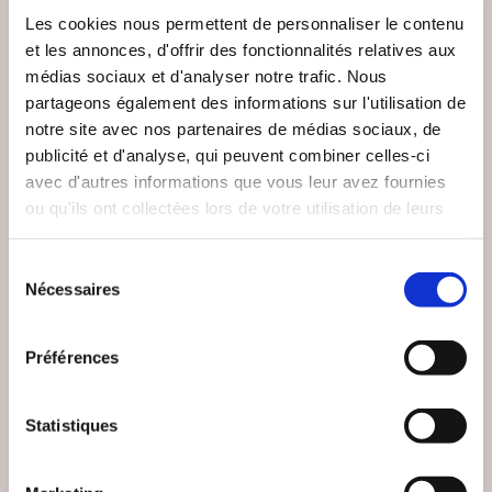
Les cookies nous permettent de personnaliser le contenu
et les annonces, d'offrir des fonctionnalités relatives aux
médias sociaux et d'analyser notre trafic. Nous
partageons également des informations sur l'utilisation de
notre site avec nos partenaires de médias sociaux, de
NEW
publicité et d'analyse, qui peuvent combiner celles-ci
avec d'autres informations que vous leur avez fournies
ou qu'ils ont collectées lors de votre utilisation de leurs
services.
Sélection
Nécessaires
du
consentement
Préférences
(0 avis)
(20 avis)
Statistiques
Dominique SALORD
Anne Réveillion
21 JOURS 100 TOI
MA VIE À VOIX NUE