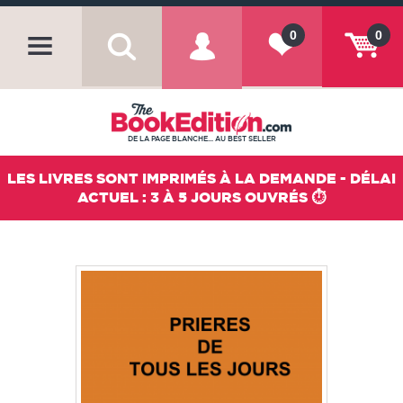
0
0
DE LA PAGE BLANCHE... AU BEST SELLER
LES LIVRES SONT IMPRIMÉS À LA DEMANDE - DÉLAI
ACTUEL : 3 À 5 JOURS OUVRÉS ⏱️