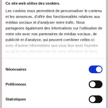
VOUS AIMEREZ AUSSI
Ce site web utilise des cookies.
Les cookies nous permettent de personnaliser le contenu
et les annonces, d'offrir des fonctionnalités relatives aux
médias sociaux et d'analyser notre trafic. Nous
partageons également des informations sur l'utilisation de
notre site avec nos partenaires de médias sociaux, de
publicité et d'analyse, qui peuvent combiner celles-ci
avec d'autres informations que vous leur avez fournies
ou qu'ils ont collectées lors de votre utilisation de leurs
services.
Sélection
Nécessaires
du
consentement
Préférences
(24 avis)
(0 avis)
Damien LANDEAU
Adrien DECAESTECKER
Statistiques
TOURMENTES
LES VIEILLES D'ÂME