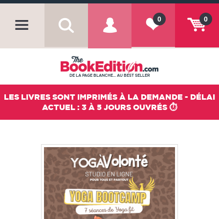
0
0
DE LA PAGE BLANCHE... AU BEST SELLER
LES LIVRES SONT IMPRIMÉS À LA DEMANDE - DÉLAI
ACTUEL : 3 À 5 JOURS OUVRÉS ⏱️