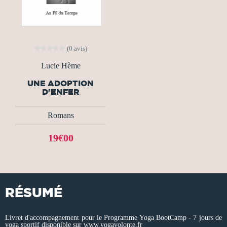
(0 avis)
Lucie Hème
UNE ADOPTION
D'ENFER
Romans
19€00
RÉSUMÉ
Livret d'accompagnement pour le Programme Yoga BootCamp - 7 jours de
yoga sportif disponible sur www.yogavolonte.fr