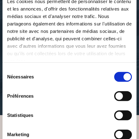
Les cookies nous permettent de personnaliser le contenu
et les annonces, d'offrir des fonctionnalités relatives aux
médias sociaux et d'analyser notre trafic. Nous
partageons également des informations sur l'utilisation de
notre site avec nos partenaires de médias sociaux, de
publicité et d'analyse, qui peuvent combiner celles-ci
avec d'autres informations que vous leur avez fournies
ou qu'ils ont collectées lors de votre utilisation de leurs
Philippe Laget
Philippe LAGET
CHANGEMENT
DANSER SOUS LA
services.
CLIMATIQUE - CE QUE
PLUIE (POÈMES)
Sélection
JE SAIS
Nécessaires
du
poesies
consentement
essais-societaux
Préférences
15€00
4€56
Statistiques
Marketing
VOUS AIMEREZ AUSSI