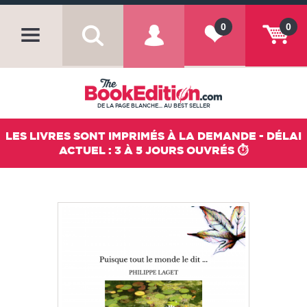
0
0
DE LA PAGE BLANCHE... AU BEST SELLER
LES LIVRES SONT IMPRIMÉS À LA DEMANDE - DÉLAI
ACTUEL : 3 À 5 JOURS OUVRÉS ⏱️