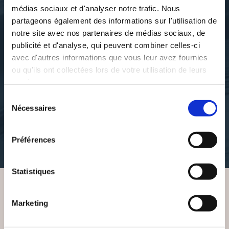
médias sociaux et d'analyser notre trafic. Nous
partageons également des informations sur l'utilisation de
notre site avec nos partenaires de médias sociaux, de
publicité et d'analyse, qui peuvent combiner celles-ci
avec d'autres informations que vous leur avez fournies
ou qu'ils ont collectées lors de votre utilisation de leurs
Vincent Blénet
Vincent Blénet
services.
CHARMING PUNK
CHRISTIAN HEAVY
ROCK ANGELS
METAL PRAYERS
Sélection
Nécessaires
du
consentement
litterature-humoristique
litterature-humoristique
Préférences
7€48
9€10
Statistiques
VOUS AIMEREZ AUSSI
Marketing