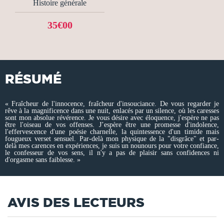
Histoire générale
35€00
RÉSUMÉ
« Fraîcheur de l'innocence, fraîcheur d'insouciance. De vous regarder je
rêve à la magnificence dans une nuit, enlacés par un silence, où les caresses
sont mon absolue révérence. Je vous désire avec éloquence, j'espère ne pas
être l'oiseau de vos offenses. J’espère être une promesse d'indolence,
l'effervescence d'une poésie charnelle, la quintessence d'un timide mais
fougueux verset sensuel. Par-delà mon physique de la "disgrâce" et par-
delà mes carences en expériences, je suis un nounours pour votre confiance,
le confesseur de vos sens, il n'y a pas de plaisir sans confidences ni
d'orgasme sans faiblesse. »
AVIS DES LECTEURS