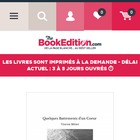
0
0
DE LA PAGE BLANCHE... AU BEST SELLER
LES LIVRES SONT IMPRIMÉS À LA DEMANDE - DÉLAI
ACTUEL : 3 À 5 JOURS OUVRÉS ⏱️