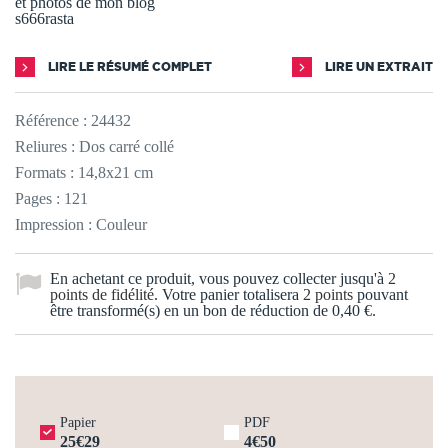
et photos de mon blog
s666rasta
LIRE LE RÉSUMÉ COMPLET
LIRE UN EXTRAIT
Référence :
24432
Reliures : Dos carré collé
Formats : 14,8x21 cm
Pages : 121
Impression : Couleur
En achetant ce produit, vous pouvez collecter jusqu'à
2
points de fidélité
. Votre panier totalisera
2
points
pouvant
être transformé(s) en un bon de réduction de
0,40 €
.
Papier
PDF
25€29
4€50