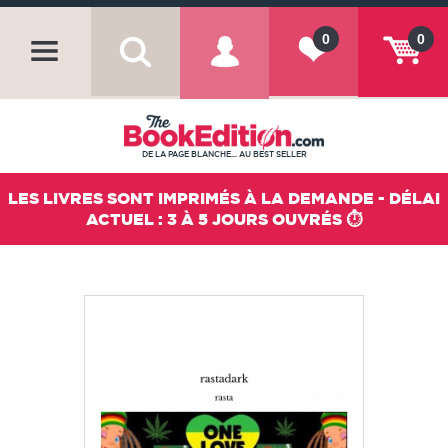
0
0
DE LA PAGE BLANCHE... AU BEST SELLER
LES LIVRES SONT IMPRIMÉS À LA DEMANDE - DÉLAI
ACTUEL : 3 À 5 JOURS OUVRÉS ⏱️