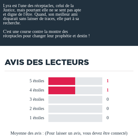
Lyra est l'une des réceptacles, celui de la
Justice, mais pourtant elle ne se sent pas apte
et digne de l'être. Quand, son meilleur ami
disparait sans laisser de traces, elle part à sa
recherche.
C'est une course contre la montre des
réceptacles pour changer leur prophétie et destin !
AVIS DES LECTEURS
5 étoiles
1
4 étoiles
1
3 étoiles
0
2 étoiles
0
1 étoiles
0
Moyenne des avis : (Pour laisser un avis, vous devez être connecté)