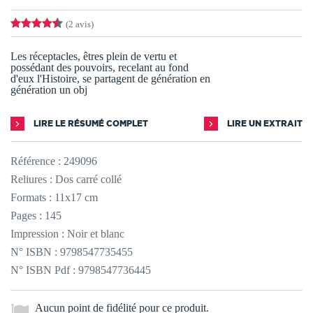
(2 avis)
Les réceptacles, êtres plein de vertu et
possédant des pouvoirs, recelant au fond
d'eux l'Histoire, se partagent de génération en
génération un obj
LIRE LE RÉSUMÉ COMPLET
LIRE UN EXTRAIT
Référence :
249096
Reliures : Dos carré collé
Formats : 11x17 cm
Pages : 145
Impression : Noir et blanc
N° ISBN : 9798547735455
N° ISBN Pdf : 9798547736445
Aucun point de fidélité pour ce produit.