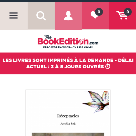
0
0
DE LA PAGE BLANCHE... AU BEST SELLER
LES LIVRES SONT IMPRIMÉS À LA DEMANDE - DÉLAI
ACTUEL : 3 À 5 JOURS OUVRÉS ⏱️