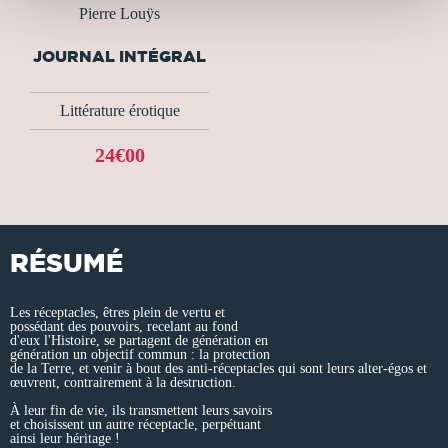
Pierre Louÿs
JOURNAL INTÉGRAL
Littérature érotique
24€00
RÉSUMÉ
Les réceptacles, êtres plein de vertu et
possédant des pouvoirs, recelant au fond
d'eux l'Histoire, se partagent de génération en
génération un objectif commun : la protection
de la Terre, et venir à bout des anti-réceptacles qui sont leurs alter-égos et
œuvrent, contrairement à la destruction.
À leur fin de vie, ils transmettent leurs savoirs
et choisissent un autre réceptacle, perpétuant
ainsi leur héritage !