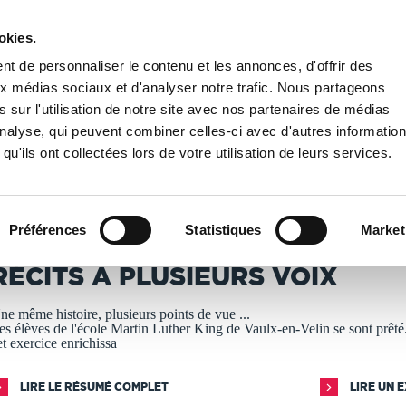
okies.
PUBLIER UN LIVRE
LIBRAIRIE
t de personnaliser le contenu et les annonces, d'offrir des
aux médias sociaux et d'analyser notre trafic. Nous partageons
 sur l'utilisation de notre site avec nos partenaires de médias
sse
/
Récits à plusieurs voix
'analyse, qui peuvent combiner celles-ci avec d'autres informatio
qu'ils ont collectées lors de votre utilisation de leurs services.
T IMPRIMÉS À LA DEMANDE - DÉLAI ACTUEL : 3 À 5 
Préférences
Statistiques
Market
ycle 3 de l'école M. L. King Vaulx
RÉCITS À PLUSIEURS VOIX
ne même histoire, plusieurs points de vue ...
es élèves de l'école Martin Luther King de Vaulx-en-Velin se sont prêté.
et exercice enrichissa
LIRE LE RÉSUMÉ COMPLET
LIRE UN 