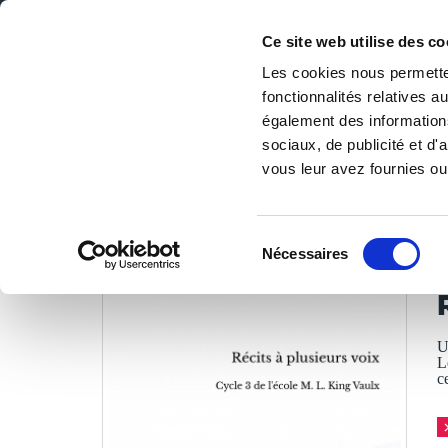
Ce site web utilise des co
Les cookies nous permetten
fonctionnalités relatives 
DE LA PAGE BLANCHE... AU BEST SELLER
également des informations
Accueil
/
Tous les livres
/
Jeunesse & ados
/
Romans jeune
sociaux, de publicité et d
vous leur avez fournies ou 
LES LIVRES SON
Sélection
Nécessaires
du
C
consentement
U
L
c