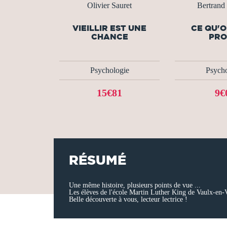
Olivier Sauret
Bertrand 
VIEILLIR EST UNE
CE QU'O
CHANCE
PRO
Psychologie
Psycho
15€81
9€
RÉSUMÉ
Une même histoire, plusieurs points de vue ...
Les élèves de l'école Martin Luther King de Vaulx-en-Vel
Belle découverte à vous, lecteur lectrice !