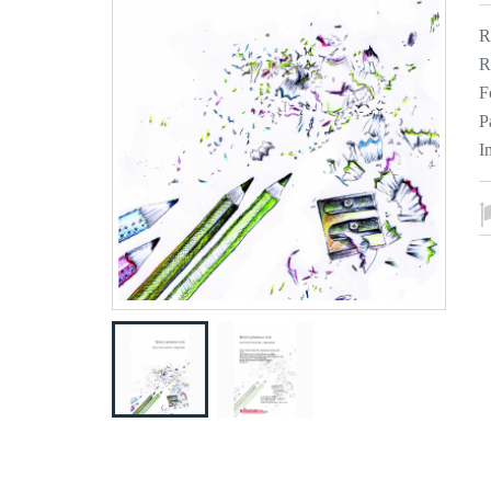
R
R
F
P
I