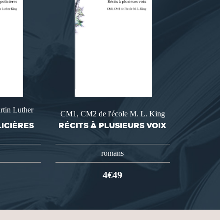
rtin Luther
CM1, CM2 de l'école M. L. King
ICIÈRES
RÉCITS À PLUSIEURS VOIX
romans
4€49