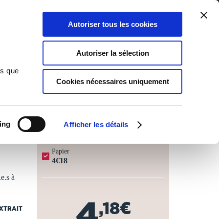
Qui sommes-nous ?
Nous contacter
Blog
Aide
0
0
Autoriser tous les cookies
Rechercher
Connexion
Ma liste
Panier
Autoriser la sélection
ns que
Cookies nécessaires uniquement
JOURS OUVRÉS ⏱️
ing
Afficher les détails
Papier
4€18
e.s à
4
,18€
EXTRAIT