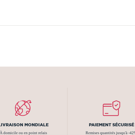
LIVRAISON MONDIALE
PAIEMENT SÉCURISÉ
À domicile ou en point relais
Remises quantités jusqu'à -4