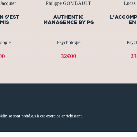
Jacquier
Philippe GOMBAULT
Lucas
N S'EST
AUTHENTIC
L'ACCOM
MIS
MANAGENCE BY PG
EN
logie
Psychologie
Psyc
00
32€00
23
in se sont prêté.e.s à cet exercice enrichissant.