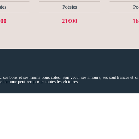
ies
Poésies
Po
€00
21€00
16
ec ses bons et ses moins bons côtés. Son vécu, ses amours, ses souffrances et sa 
e l'amour peut remporter toutes les victoires.