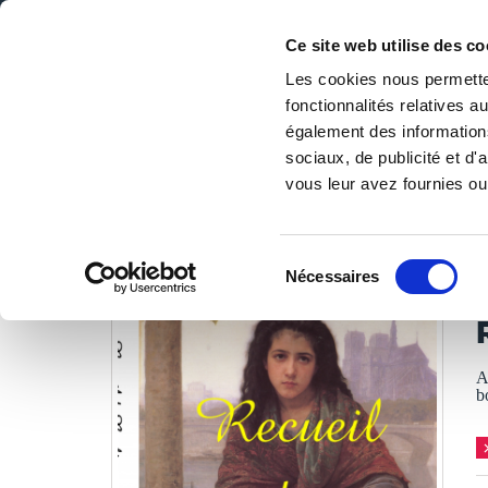
Ce site web utilise des co
Les cookies nous permetten
fonctionnalités relatives 
DE LA PAGE BLANCHE... AU BEST SELLER
également des informations
Accueil
/
Tous les livres
/
Littérature
/
Poésies
/
Recueil 
sociaux, de publicité et d
vous leur avez fournies ou 
LES LIVRES SON
Sélection
Nécessaires
du
A
consentement
A
b