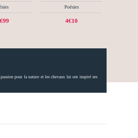
ésies
Poésies
€99
4€10
passion pour la nature et les chevaux lui ont inspiré ses