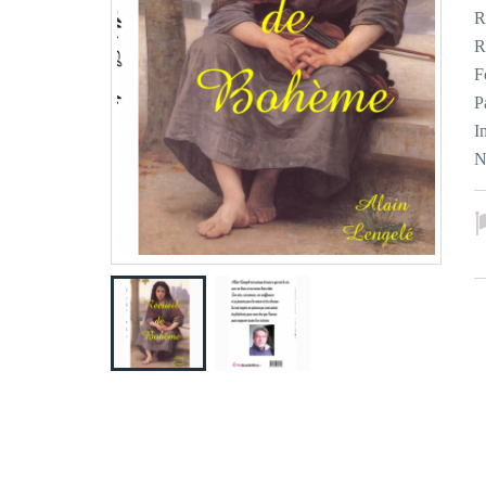
R
R
F
P
I
N