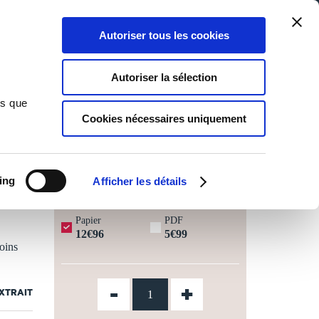
Qui sommes-nous ?
Nous contacter
Blog
Aide
0
0
Autoriser tous les cookies
Rechercher
Connexion
Ma liste
Panier
Autoriser la sélection
ns que
Cookies nécessaires uniquement
JOURS OUVRÉS ⏱️
ing
Afficher les détails
Papier
PDF
12€96
5€99
moins
-
+
EXTRAIT