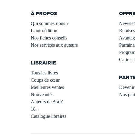
À PROPOS
OFFR
Qui sommes-nous ?
Newslet
L'auto-édition
Remises
Nos fiches conseils
Avantage
Nos services aux auteurs
Parraina
.
Programm
Carte c
LIBRAIRIE
.
Tous les livres
PART
Coups de cœur
Meilleures ventes
Devenir 
Nouveautés
Nos part
Auteurs de A à Z
18+
Catalogue libraires