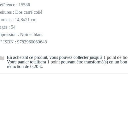
éférence :
15586
eliures : Dos carré collé
ormats : 14,8x21 cm
ages : 54
mpression : Noir et blanc
° ISBN : 9782960069648
En achetant ce produit, vous pouvez collecter jusqu'à
1
point de fidé
Votre panier totalisera
1
point
pouvant être transformé(s) en un bon
réduction de
0,20 €
.