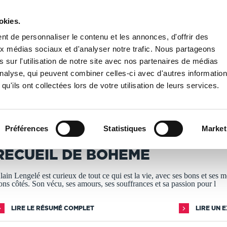
okies.
PUBLIER UN LIVRE
LIBRAIRIE
t de personnaliser le contenu et les annonces, d'offrir des
aux médias sociaux et d'analyser notre trafic. Nous partageons
 sur l'utilisation de notre site avec nos partenaires de médias
de Bohème
'analyse, qui peuvent combiner celles-ci avec d'autres informatio
qu'ils ont collectées lors de votre utilisation de leurs services.
T IMPRIMÉS À LA DEMANDE - DÉLAI ACTUEL : 3 À 5 
Préférences
Statistiques
Market
lain Lengelé
RECUEIL DE BOHÈME
lain Lengelé est curieux de tout ce qui est la vie, avec ses bons et ses 
ons côtés. Son vécu, ses amours, ses souffrances et sa passion pour l
LIRE LE RÉSUMÉ COMPLET
LIRE UN 