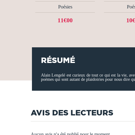
Poésies
Poés
11€00
10
RÉSUMÉ
Alain Lengelé est curieux de tout ce qui est la vie, av
poèmes qui sont autant de plaidoiries pour nous dire qu
AVIS DES LECTEURS
Aucun avis n'a été publié pour le moment.