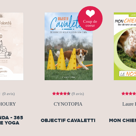
Coup de
coeur
(0 avis)
(9 avis)
 THOURY
CYNOTOPIA
Laure
DA - 365
OBJECTIF CAVALETTI
MON CHIEN
DE YOGA