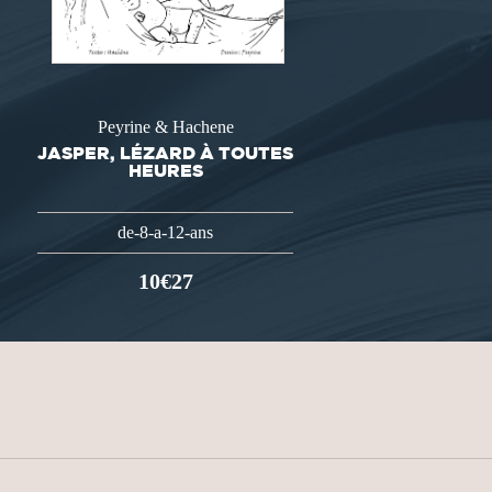
Peyrine & Hachene
JASPER, LÉZARD À TOUTES
HEURES
de-8-a-12-ans
10€27