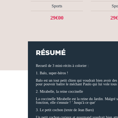
Sports
Spo
29€00
29
RÉSUMÉ
Recueil de 3 mini-récits à colorier :
1. Balo, super-héros !
Balo est un tout petit chien qui voudrait bien avoir des 
pour pouvoir battre le méchant Paulo qui lui vole tous 
2. Mirabelle, la reine coccinelle
La coccinelle Mirabelle est la reine du Jardin. Malgré s
fonction, elle s'ennuie ! ' Jusqu'à ce que'
3. Le petit cochon (texte de Jean Baro)
Un petit cochon curieux et gourmand voudrait bien att