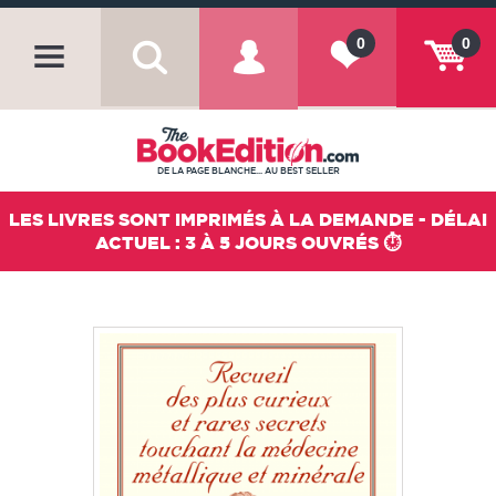
0
0
DE LA PAGE BLANCHE... AU BEST SELLER
LES LIVRES SONT IMPRIMÉS À LA DEMANDE - DÉLAI
ACTUEL : 3 À 5 JOURS OUVRÉS ⏱️