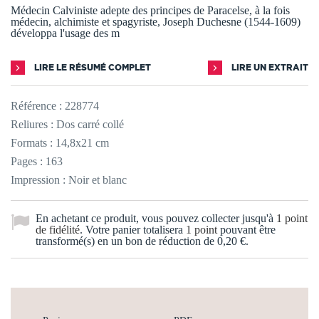
Médecin Calviniste adepte des principes de Paracelse, à la fois
médecin, alchimiste et spagyriste, Joseph Duchesne (1544-1609)
développa l'usage des m
LIRE LE RÉSUMÉ COMPLET
LIRE UN EXTRAIT
Référence :
228774
Reliures : Dos carré collé
Formats : 14,8x21 cm
Pages : 163
Impression : Noir et blanc
En achetant ce produit, vous pouvez collecter jusqu'à
1
point
de fidélité
. Votre panier totalisera
1
point
pouvant être
transformé(s) en un bon de réduction de
0,20 €
.