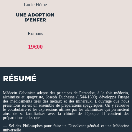
Lucie Hème
UNE ADOPTION
D'ENFER
Romans
19€00
RÉSUMÉ
Médecin Calviniste adepte des principes de Paracelse, à la fois médecin,
alchimiste et spagyriste, Joseph Duchesne (1544-1609) développa l'usage
des médicaments tirés des métaux et des minéraux. L'ouvrage que nous
présentons ici est un ensemble de préparations spagyriques. On y retrouve
le vocabulaire et les expressions utilisés par les alchimistes qui permettent
ainsi de se familiariser avec la chimie de l'époque. Il contient des
préparations telles que:
— Sel des Philosophes pour faire un Dissolvant général et une Médecine
universelle