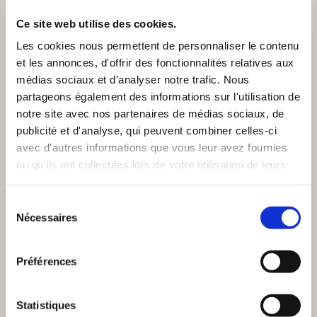
Ce site web utilise des cookies.
Les cookies nous permettent de personnaliser le contenu
et les annonces, d'offrir des fonctionnalités relatives aux
médias sociaux et d'analyser notre trafic. Nous
partageons également des informations sur l'utilisation de
notre site avec nos partenaires de médias sociaux, de
publicité et d'analyse, qui peuvent combiner celles-ci
avec d'autres informations que vous leur avez fournies
ou qu'ils ont collectées lors de votre utilisation de leurs
services.
(24 avis)
(0 avis)
Sélection
Damien LANDEAU
Adrien DECAESTECKER
Nécessaires
du
TOURMENTES
LES VIEILLES D'ÂME
consentement
Préférences
Romans
Romans
18€00
11€00
Statistiques