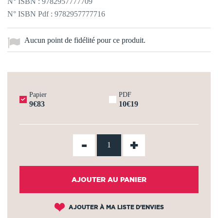
N° ISBN : 9782957777709
N° ISBN Pdf : 9782957777716
Aucun point de fidélité pour ce produit.
Papier
PDF
9€83
10€19
-
+
AJOUTER AU PANIER
AJOUTER À MA LISTE D'ENVIES