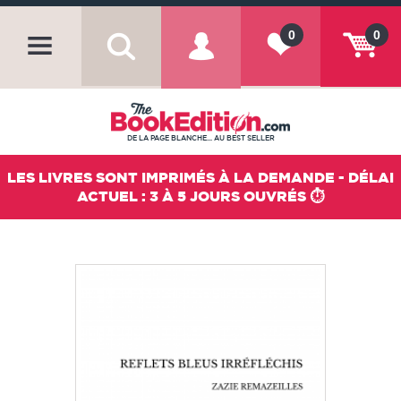
0
0
DE LA PAGE BLANCHE... AU BEST SELLER
LES LIVRES SONT IMPRIMÉS À LA DEMANDE - DÉLAI
ACTUEL : 3 À 5 JOURS OUVRÉS ⏱️