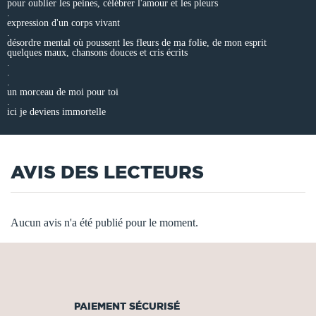
pour oublier les peines, célébrer l'amour et les pleurs
.
expression d'un corps vivant
.
désordre mental où poussent les fleurs de ma folie, de mon esprit
quelques maux, chansons douces et cris écrits
.
.
.
un morceau de moi pour toi
.
ici je deviens immortelle
AVIS DES LECTEURS
Aucun avis n'a été publié pour le moment.
PAIEMENT SÉCURISÉ