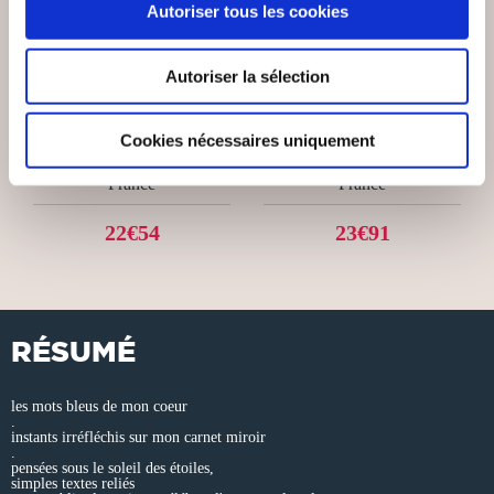
Autoriser tous les cookies
(0 avis)
(0 avis)
Staffe, Blanche (1845-1911)
Autoriser la sélection
COUTUMES DE LA
RÈGLES DU SAVOIR-
PRÉVÔTÉ ET
VIVRE DANS LA
VICOMTÉ D...
SOCI...
Cookies nécessaires uniquement
Bibliothèque Nationale de
Bibliothèque Nationale de
France
France
22€54
23€91
RÉSUMÉ
les mots bleus de mon coeur
.
instants irréfléchis sur mon carnet miroir
.
pensées sous le soleil des étoiles,
simples textes reliés