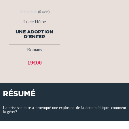
(0 avis)
Lucie Hème
UNE ADOPTION
D'ENFER
Romans
19€00
RÉSUMÉ
La crise sanitaire a provoqué une explosion de la dette publique, comment
la gérer?