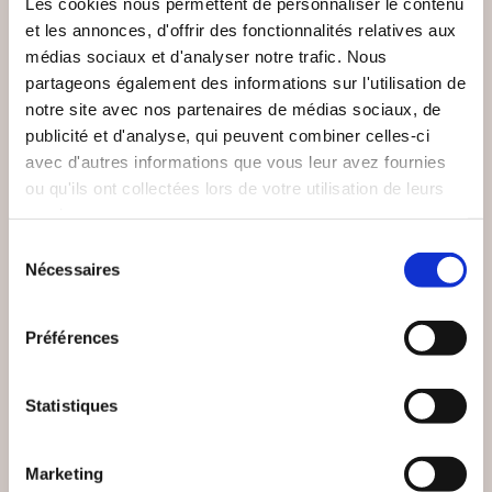
Les cookies nous permettent de personnaliser le contenu
et les annonces, d'offrir des fonctionnalités relatives aux
médias sociaux et d'analyser notre trafic. Nous
NEW
partageons également des informations sur l'utilisation de
notre site avec nos partenaires de médias sociaux, de
publicité et d'analyse, qui peuvent combiner celles-ci
avec d'autres informations que vous leur avez fournies
ou qu'ils ont collectées lors de votre utilisation de leurs
services.
Sélection
Nécessaires
du
consentement
Préférences
(0 avis)
(0 avis)
Adrien DECAESTECKER
Patrick BENT
Statistiques
LES VIEILLES D'ÂME
JOCASTE 2.0
Marketing
Romans
Romans