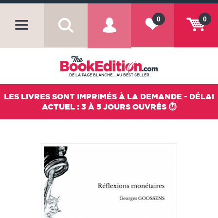
0
0
DE LA PAGE BLANCHE... AU BEST SELLER
LES LIVRES SONT IMPRIMÉS À LA DEMANDE - DÉLAI
ACTUEL : 3 À 5 JOURS OUVRÉS ⏱️