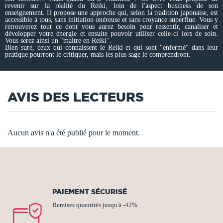
revenir sur la réalité du Reiki, loin de l'aspect business de son
enseignement. Il propose une approche qui, selon la tradition japonaise, est
accessible à tous, sans initiation onéreuse et sans croyance superflue. Vous y
retrouverez tout ce dont vous aurez besoin pour ressentir, canaliser et
développer votre énergie et ensuite pouvoir utiliser celle-ci lors de soin.
Vous serez ainsi un "maitre en Reiki".
Bien sure, ceux qui connaissent le Reiki et qui sont "enfermé" dans leur
pratique pourront le critiquer, mais les plus sage le comprendront.
AVIS DES LECTEURS
Aucun avis n'a été publié pour le moment.
PAIEMENT SÉCURISÉ
Remises quantités jusqu'à -42%