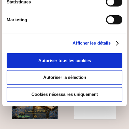
...AUTRES PASSAGES
AD APOLOGUM
Statistiques
Poésies
Poésies
Marketing
18€00
10€00
Afficher les détails
Autoriser tous les cookies
NEW
Autoriser la sélection
Cookies nécessaires uniquement