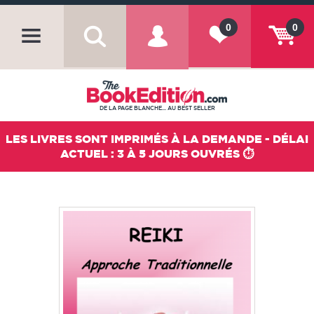
0
0
DE LA PAGE BLANCHE... AU BEST SELLER
LES LIVRES SONT IMPRIMÉS À LA DEMANDE - DÉLAI
ACTUEL : 3 À 5 JOURS OUVRÉS ⏱️