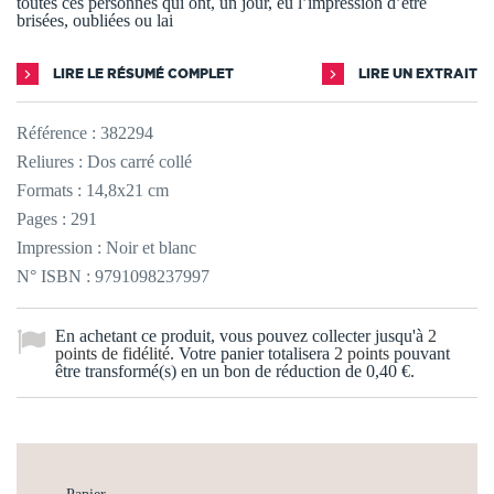
toutes ces personnes qui ont, un jour, eu l’impression d’être
brisées, oubliées ou lai
LIRE LE RÉSUMÉ COMPLET
LIRE UN EXTRAIT
Référence :
382294
Reliures : Dos carré collé
Formats : 14,8x21 cm
Pages : 291
Impression : Noir et blanc
N° ISBN : 9791098237997
En achetant ce produit, vous pouvez collecter jusqu'à
2
points de fidélité
. Votre panier totalisera
2
points
pouvant
être transformé(s) en un bon de réduction de
0,40 €
.