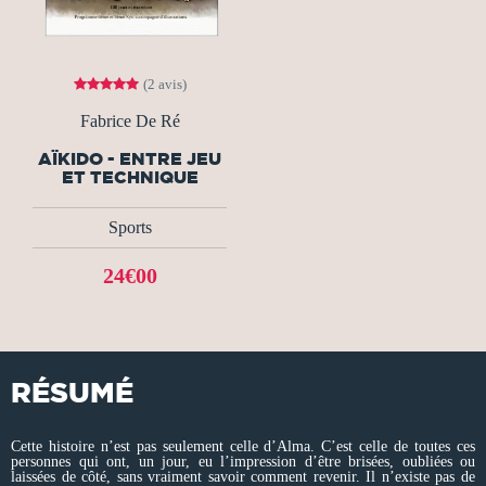
(2 avis)
Fabrice De Ré
AÏKIDO - ENTRE JEU
ET TECHNIQUE
Sports
24€00
RÉSUMÉ
Cette histoire n’est pas seulement celle d’Alma. C’est celle de toutes ces
personnes qui ont, un jour, eu l’impression d’être brisées, oubliées ou
laissées de côté, sans vraiment savoir comment revenir. Il n’existe pas de