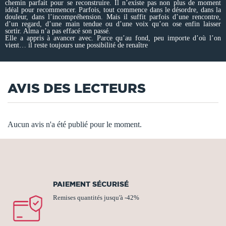
chemin parfait pour se reconstruire. Il n’existe pas non plus de moment
idéal pour recommencer. Parfois, tout commence dans le désordre, dans la
douleur, dans l’incompréhension. Mais il suffit parfois d’une rencontre,
d’un regard, d’une main tendue ou d’une voix qu’on ose enfin laisser
sortir. Alma n’a pas effacé son passé.
Elle a appris à avancer avec. Parce qu’au fond, peu importe d’où l’on
vient… il reste toujours une possibilité de renaître
AVIS DES LECTEURS
Aucun avis n'a été publié pour le moment.
PAIEMENT SÉCURISÉ
Remises quantités jusqu'à -42%