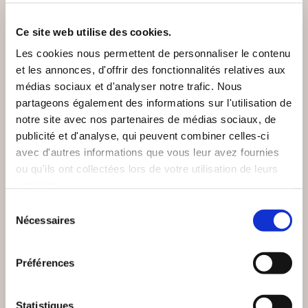
Ce site web utilise des cookies.
Les cookies nous permettent de personnaliser le contenu
et les annonces, d'offrir des fonctionnalités relatives aux
médias sociaux et d'analyser notre trafic. Nous
partageons également des informations sur l'utilisation de
notre site avec nos partenaires de médias sociaux, de
publicité et d'analyse, qui peuvent combiner celles-ci
avec d'autres informations que vous leur avez fournies
ou qu'ils ont collectées lors de votre utilisation de leurs
services.
Sélection
Nécessaires
du
consentement
(0 avis)
(0 avis)
Préférences
Hick Pascal
Elodie THOURY
JUSTE UN COACH DE
YOG'AGENDA - 365
BASKETBALL TOME2
JOURS DE YOGA
Statistiques