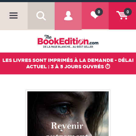
0
0
DE LA PAGE BLANCHE... AU BEST SELLER
LES LIVRES SONT IMPRIMÉS À LA DEMANDE - DÉLAI
ACTUEL : 3 À 5 JOURS OUVRÉS ⏱️